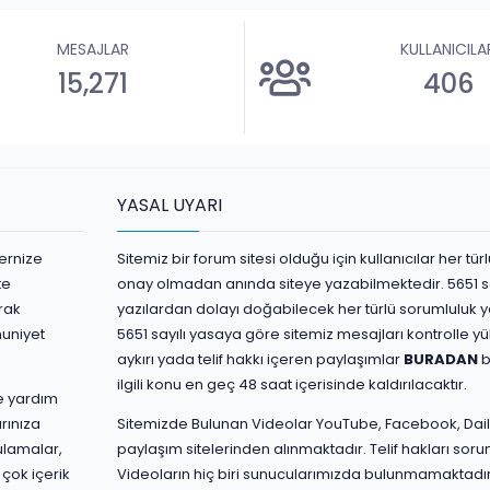
MESAJLAR
KULLANICILA
15,271
406
YASAL UYARI
ernize
Sitemiz bir forum sitesi olduğu için kullanıcılar her t
te
onay olmadan anında siteye yazabilmektedir. 5651 s
rak
yazılardan dolayı doğabilecek her türlü sorumluluk yaz
nuniyet
5651 sayılı yasaya göre sitemiz mesajları kontrolle 
aykırı yada telif hakkı içeren paylaşımlar
BURADAN
b
ilgili konu en geç 48 saat içerisinde kaldırılacaktır.
ve yardım
rınıza
Sitemizde Bulunan Videolar YouTube, Facebook, Dail
ulamalar,
paylaşım sitelerinden alınmaktadır. Telif hakları sorum
 çok içerik
Videoların hiç biri sunucularımızda bulunmamaktadır