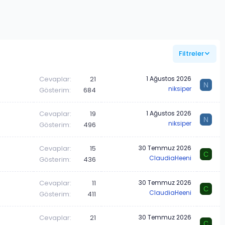
Filtreler
Cevaplar
21
1 Ağustos 2026
N
niksiper
Gösterim
684
Cevaplar
19
1 Ağustos 2026
N
niksiper
Gösterim
496
Cevaplar
15
30 Temmuz 2026
C
ClaudiaHeeni
Gösterim
436
Cevaplar
11
30 Temmuz 2026
C
ClaudiaHeeni
Gösterim
411
Cevaplar
21
30 Temmuz 2026
C