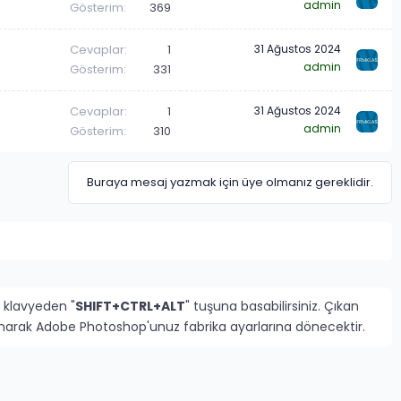
admin
Gösterim
369
Cevaplar
1
31 Ağustos 2024
admin
Gösterim
331
Cevaplar
1
31 Ağustos 2024
admin
Gösterim
310
Buraya mesaj yazmak için üye olmanız gereklidir.
 klavyeden "
SHIFT+CTRL+ALT
" tuşuna basabilirsiniz. Çıkan
rlanarak Adobe Photoshop'unuz fabrika ayarlarına dönecektir.