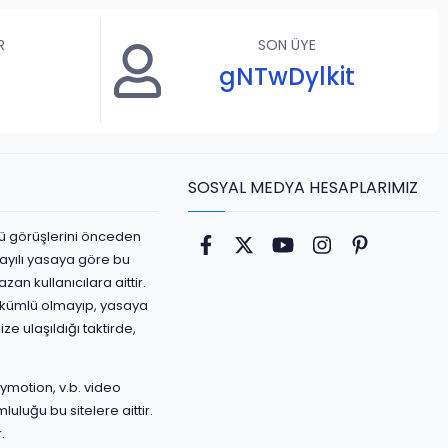
R
SON ÜYE
gNTwDylkit
SOSYAL MEDYA HESAPLARIMIZ
ürlü görüşlerini önceden
Facebook
Twitter
youtube
Instagram
Pinterest
ayılı yasaya göre bu
an kullanıcılara aittir.
yükümlü olmayıp, yasaya
ize ulaşıldığı taktirde,
ymotion, v.b. video
luluğu bu sitelere aittir.
.