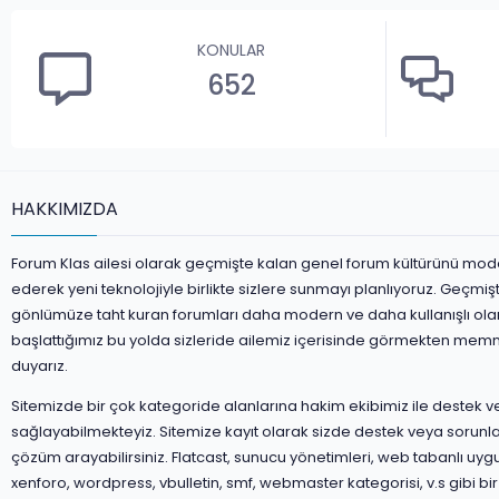
KONULAR
652
HAKKIMIZDA
Forum Klas ailesi olarak geçmişte kalan genel forum kültürünü mod
ederek yeni teknolojiyle birlikte sizlere sunmayı planlıyoruz. Geçmiş
gönlümüze taht kuran forumları daha modern ve daha kullanışlı ola
başlattığımız bu yolda sizleride ailemiz içerisinde görmekten mem
duyarız.
Sitemizde bir çok kategoride alanlarına hakim ekibimiz ile destek 
sağlayabilmekteyiz. Sitemize kayıt olarak sizde destek veya sorunla
çözüm arayabilirsiniz. Flatcast, sunucu yönetimleri, web tabanlı uyg
xenforo, wordpress, vbulletin, smf, webmaster kategorisi, v.s gibi bir