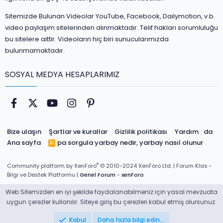
Sitemizde Bulunan Videolar YouTube, Facebook, Dailymotion, v.b.
video paylaşım sitelerinden alınmaktadır. Telif hakları sorumluluğu
bu sitelere aittir. Videoların hiç biri sunucularımızda
bulunmamaktadır.
SOSYAL MEDYA HESAPLARIMIZ
Facebook
Twitter
youtube
Instagram
Pinterest
Bize ulaşın
Şartlar ve kurallar
Gizlilik politikası
Yardım
da
Ana sayfa
pa sorgula
yarbay nedir, yarbay nasıl olunur
R
S
S
®
Community platform by XenForo
© 2010-2024 XenForo Ltd.
| Forum Klas -
Bilgi ve Destek Platformu |
Genel Forum
-
xenForo
Web Sitemizden en iyi şekilde faydalanabilmeniz için yasal mevzuata
uygun çerezler kullanılır. Siteye giriş bu çerezleri kabul etmiş olursunuz.
Kabul
Daha fazla bilgi edin…