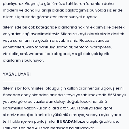
planlıyoruz. Geçmişte gönlümüze taht kuran forumları daha
modern ve daha kullanışlı olarak başlattığımız bu yolda sizleride
ailemiz içerisinde görmekten memnuniyet duyarız.
Sitemizde bir çok kategoride alanlarına hakim ekibimiz ile destek
ve yardım sağlayabilmekteyiz. Sitemize kayıt olarak sizde destek
veya sorunlarınıza çözüm arayabilirsiniz. Flatcast, sunucu
yönetimleri, web tabanlı uygulamalar, xenforo, wordpress,
vbulletin, smf, webmaster kategorisi, v.s gibi bir çok içerik
alanlarımız bulunuyor.
YASAL UYARI
Sitemiz bir forum sitesi olduğu için kullanıcılar her türlü görüşlerini
önceden onay olmadan anında siteye yazabilmektedir. 5651 sayılı
yasaya göre bu yazılardan dolayı doğabilecek her türlü
sorumluluk yazan kullanıcılara aittir. 5651 sayılı yasaya göre
sitemiz mesajları kontrolle yükümlü olmayıp, yasaya aykırı yada
telif hakkı içeren paylaşımlar
BURADAN
bize ulaşıldığı taktirde,
ilgili konu en geç 48 saat içerisinde kaldırılacaktır.