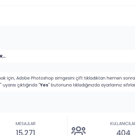
FLATCAST ALTERNATİF RADYO SEÇENEKLERİ
mak için, Adobe Photoshop simgesini çift tıkladıktan hemen sonra
" uyarısı çıktığında "
Yes
" butonuna tıkladığınızda ayarlarınız sıfı
MESAJLAR
KULLANICILA
15,271
404