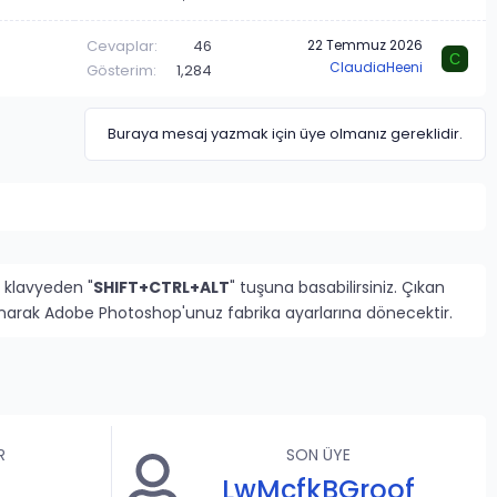
Cevaplar
46
22 Temmuz 2026
C
ClaudiaHeeni
Gösterim
1,284
Buraya mesaj yazmak için üye olmanız gereklidir.
 klavyeden "
SHIFT+CTRL+ALT
" tuşuna basabilirsiniz. Çıkan
rlanarak Adobe Photoshop'unuz fabrika ayarlarına dönecektir.
R
SON ÜYE
LwMcfkBGroof