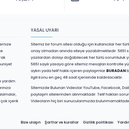
YASAL UYARI
ernize
Sitemiz bir forum sitesi olduğu için kullanıcılar her t
te
onay olmadan anında siteye yazabilmektedir. 5651 s
rak
yazılardan dolayı doğabilecek her türlü sorumluluk yaz
nuniyet
5651 sayılı yasaya göre sitemiz mesajları kontrolle 
aykırı yada telif hakkı içeren paylaşımlar
BURADAN
b
ilgili konu en geç 48 saat içerisinde kaldırılacaktır.
ve yardım
rınıza
Sitemizde Bulunan Videolar YouTube, Facebook, Dail
ulamalar,
paylaşım sitelerinden alınmaktadır. Telif hakları sorum
 çok içerik
Videoların hiç biri sunucularımızda bulunmamaktadır
Bize ulaşın
Şartlar ve kurallar
Gizlilik politikası
Yard