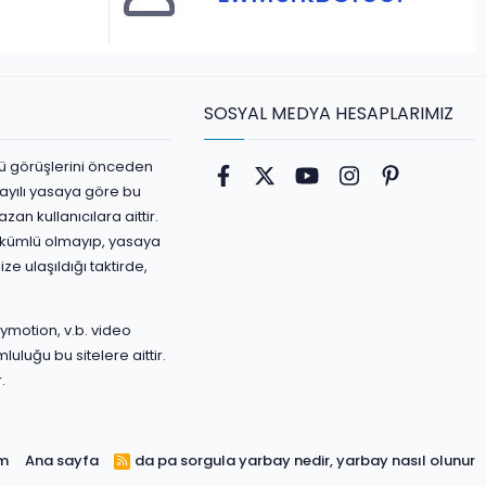
SOSYAL MEDYA HESAPLARIMIZ
ürlü görüşlerini önceden
Facebook
Twitter
youtube
Instagram
Pinterest
ayılı yasaya göre bu
an kullanıcılara aittir.
yükümlü olmayıp, yasaya
ize ulaşıldığı taktirde,
ymotion, v.b. video
luluğu bu sitelere aittir.
.
ım
Ana sayfa
da pa sorgula
yarbay nedir, yarbay nasıl olunur
R
S