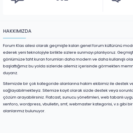
HAKKIMIZDA
Forum Klas ailesi olarak geçmişte kalan genel forum kültürünü mod
ederek yeni teknolojiyle birlikte sizlere sunmayı planlıyoruz. Geçmiş
gönlümüze taht kuran forumları daha modern ve daha kullanışlı ola
başlattığımız bu yolda sizleride ailemiz içerisinde görmekten mem
duyarız.
Sitemizde bir çok kategoride alanlarına hakim ekibimiz ile destek 
sağlayabilmekteyiz. Sitemize kayıt olarak sizde destek veya sorunla
çözüm arayabilirsiniz. Flatcast, sunucu yönetimleri, web tabanlı uyg
xenforo, wordpress, vbulletin, smf, webmaster kategorisi, v.s gibi bir
alanlarımız bulunuyor.