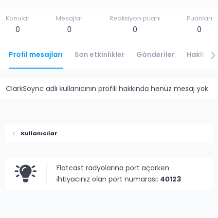
Konular
Mesajlar
Reaksiyon puanı
Puanları
0
0
0
0
Profil mesajları
Son etkinlikler
Gönderiler
Hakkınd
ClarkSoync adlı kullanıcının profili hakkında henüz mesaj yok.
Kullanıcılar
Flatcast radyolarına port açarken
ihtiyacınız olan port numarası:
40123