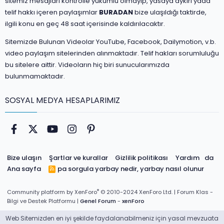
sitemiz mesajları kontrolle yükümlü olmayıp, yasaya aykırı yada
telif hakkı içeren paylaşımlar
BURADAN
bize ulaşıldığı taktirde,
ilgili konu en geç 48 saat içerisinde kaldırılacaktır.
Sitemizde Bulunan Videolar YouTube, Facebook, Dailymotion, v.b.
video paylaşım sitelerinden alınmaktadır. Telif hakları sorumluluğu
bu sitelere aittir. Videoların hiç biri sunucularımızda
bulunmamaktadır.
SOSYAL MEDYA HESAPLARIMIZ
Facebook
Twitter
youtube
Instagram
Pinterest
Bize ulaşın
Şartlar ve kurallar
Gizlilik politikası
Yardım
da
Ana sayfa
pa sorgula
yarbay nedir, yarbay nasıl olunur
R
S
S
®
Community platform by XenForo
© 2010-2024 XenForo Ltd.
| Forum Klas -
Bilgi ve Destek Platformu |
Genel Forum
-
xenForo
Web Sitemizden en iyi şekilde faydalanabilmeniz için yasal mevzuata