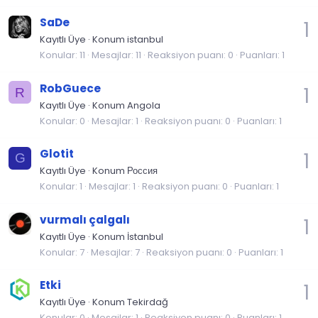
SaDe
1
Kayıtlı Üye
·
Konum
istanbul
Konular
11
Mesajlar
11
Reaksiyon puanı
0
Puanları
1
RobGuece
1
R
Kayıtlı Üye
·
Konum
Angola
Konular
0
Mesajlar
1
Reaksiyon puanı
0
Puanları
1
Glotit
1
G
Kayıtlı Üye
·
Konum
Россия
Konular
1
Mesajlar
1
Reaksiyon puanı
0
Puanları
1
vurmalı çalgalı
1
Kayıtlı Üye
·
Konum
İstanbul
Konular
7
Mesajlar
7
Reaksiyon puanı
0
Puanları
1
Etki
1
Kayıtlı Üye
·
Konum
Tekirdağ
Konular
0
Mesajlar
1
Reaksiyon puanı
0
Puanları
1