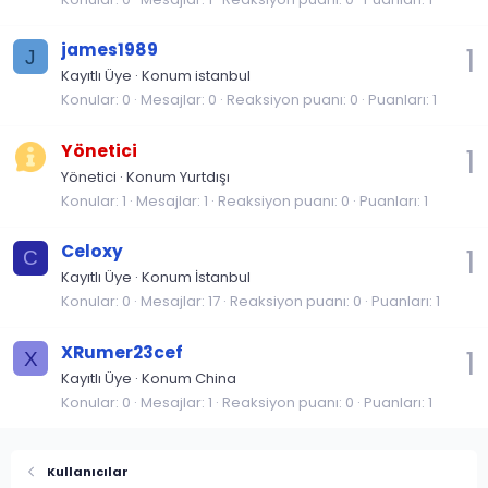
james1989
1
J
Kayıtlı Üye
·
Konum
istanbul
Konular
0
Mesajlar
0
Reaksiyon puanı
0
Puanları
1
Yönetici
1
Yönetici
·
Konum
Yurtdışı
Konular
1
Mesajlar
1
Reaksiyon puanı
0
Puanları
1
Celoxy
1
C
Kayıtlı Üye
·
Konum
İstanbul
Konular
0
Mesajlar
17
Reaksiyon puanı
0
Puanları
1
XRumer23cef
1
X
Kayıtlı Üye
·
Konum
China
Konular
0
Mesajlar
1
Reaksiyon puanı
0
Puanları
1
Kullanıcılar