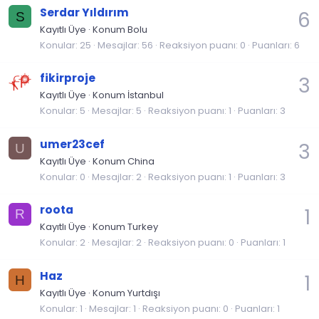
Serdar Yıldırım
6
S
Kayıtlı Üye
·
Konum
Bolu
Konular
25
Mesajlar
56
Reaksiyon puanı
0
Puanları
6
fikirproje
3
Kayıtlı Üye
·
Konum
İstanbul
Konular
5
Mesajlar
5
Reaksiyon puanı
1
Puanları
3
umer23cef
3
U
Kayıtlı Üye
·
Konum
China
Konular
0
Mesajlar
2
Reaksiyon puanı
1
Puanları
3
roota
1
R
Kayıtlı Üye
·
Konum
Turkey
Konular
2
Mesajlar
2
Reaksiyon puanı
0
Puanları
1
Haz
1
H
Kayıtlı Üye
·
Konum
Yurtdışı
Konular
1
Mesajlar
1
Reaksiyon puanı
0
Puanları
1