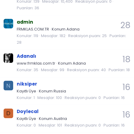
Konular
139
Mesajlar
10,400
Reaksiyon puanı
0
Puanları
36
admin
28
FRMKLAS.COM.TR
·
Konum
Adana
Konular
119
Mesajlar
182
Reaksiyon puanı
25
Puanları
28
Adanalı
18
www.frmklas.com.tr
·
Konum
Adana
Konular
35
Mesajlar
99
Reaksiyon puanı
40
Puanları
18
niksiper
16
N
Kayıtlı Üye
·
Konum
Russia
Konular
1
Mesajlar
100
Reaksiyon puanı
0
Puanları
16
Doylecal
16
D
Kayıtlı Üye
·
Konum
Austria
Konular
0
Mesajlar
101
Reaksiyon puanı
0
Puanları
16