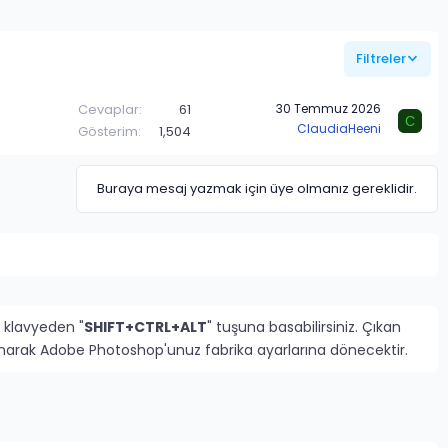
Filtreler
Cevaplar
61
30 Temmuz 2026
C
ClaudiaHeeni
Gösterim
1,504
Buraya mesaj yazmak için üye olmanız gereklidir.
 klavyeden "
SHIFT+CTRL+ALT
" tuşuna basabilirsiniz. Çıkan
rlanarak Adobe Photoshop'unuz fabrika ayarlarına dönecektir.