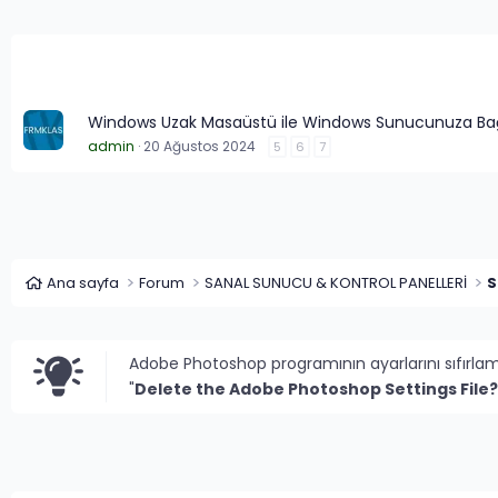
Windows Uzak Masaüstü ile Windows Sunucunuza B
admin
20 Ağustos 2024
5
6
7
Ana sayfa
Forum
SANAL SUNUCU & KONTROL PANELLERİ
S
Adobe Photoshop programının ayarlarını sıfırla
"
Delete the Adobe Photoshop Settings File?