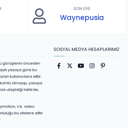
R
SON ÜYE
Waynepusia
SOSYAL MEDYA HESAPLARIMIZ
ürlü görüşlerini önceden
Facebook
Twitter
youtube
Instagram
Pinterest
ayılı yasaya göre bu
an kullanıcılara aittir.
yükümlü olmayıp, yasaya
ize ulaşıldığı taktirde,
ymotion, v.b. video
luluğu bu sitelere aittir.
.