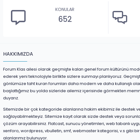
KONULAR
652
HAKKIMIZDA
Forum Klas ailesi olarak geçmişte kalan genel forum kültürünü mod
ederek yeni teknolojiyle birlikte sizlere sunmayı planlıyoruz. Geçmiş
gönlümüze taht kuran forumları daha modern ve daha kullanışlı ola
başlattığımız bu yolda sizleride ailemiz içerisinde görmekten mem
duyarız.
Sitemizde bir çok kategoride alanlarına hakim ekibimiz ile destek 
sağlayabilmekteyiz. Sitemize kayıt olarak sizde destek veya sorunla
çözüm arayabilirsiniz. Flatcast, sunucu yönetimleri, web tabanlı uyg
xenforo, wordpress, vbulletin, smf, webmaster kategorisi, v.s gibi bir
alanlarımız bulunuyor.