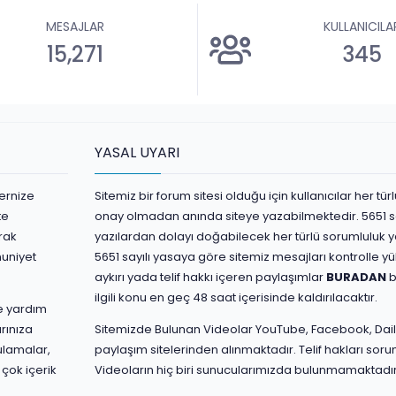
MESAJLAR
KULLANICILA
15,271
345
YASAL UYARI
ernize
Sitemiz bir forum sitesi olduğu için kullanıcılar her t
te
onay olmadan anında siteye yazabilmektedir. 5651 s
rak
yazılardan dolayı doğabilecek her türlü sorumluluk yaz
nuniyet
5651 sayılı yasaya göre sitemiz mesajları kontrolle 
aykırı yada telif hakkı içeren paylaşımlar
BURADAN
b
ilgili konu en geç 48 saat içerisinde kaldırılacaktır.
ve yardım
rınıza
Sitemizde Bulunan Videolar YouTube, Facebook, Dail
ulamalar,
paylaşım sitelerinden alınmaktadır. Telif hakları sorum
 çok içerik
Videoların hiç biri sunucularımızda bulunmamaktadır