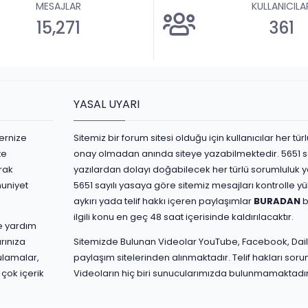
MESAJLAR
KULLANICILA
15,271
361
YASAL UYARI
ernize
Sitemiz bir forum sitesi olduğu için kullanıcılar her t
te
onay olmadan anında siteye yazabilmektedir. 5651 s
rak
yazılardan dolayı doğabilecek her türlü sorumluluk yaz
nuniyet
5651 sayılı yasaya göre sitemiz mesajları kontrolle 
aykırı yada telif hakkı içeren paylaşımlar
BURADAN
b
ilgili konu en geç 48 saat içerisinde kaldırılacaktır.
ve yardım
rınıza
Sitemizde Bulunan Videolar YouTube, Facebook, Dail
ulamalar,
paylaşım sitelerinden alınmaktadır. Telif hakları sorum
 çok içerik
Videoların hiç biri sunucularımızda bulunmamaktadır