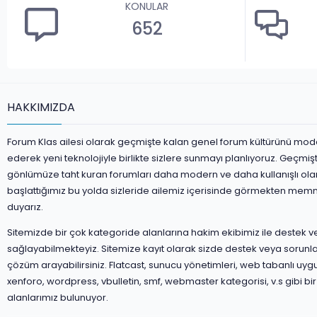
KONULAR
652
HAKKIMIZDA
Forum Klas ailesi olarak geçmişte kalan genel forum kültürünü mod
ederek yeni teknolojiyle birlikte sizlere sunmayı planlıyoruz. Geçmiş
gönlümüze taht kuran forumları daha modern ve daha kullanışlı ola
başlattığımız bu yolda sizleride ailemiz içerisinde görmekten mem
duyarız.
Sitemizde bir çok kategoride alanlarına hakim ekibimiz ile destek 
sağlayabilmekteyiz. Sitemize kayıt olarak sizde destek veya sorunla
çözüm arayabilirsiniz. Flatcast, sunucu yönetimleri, web tabanlı uyg
xenforo, wordpress, vbulletin, smf, webmaster kategorisi, v.s gibi bir
alanlarımız bulunuyor.