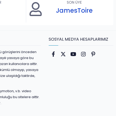
R
SON ÜYE
JamesToire
SOSYAL MEDYA HESAPLARIMIZ
ürlü görüşlerini önceden
Facebook
Twitter
youtube
Instagram
Pinterest
ayılı yasaya göre bu
an kullanıcılara aittir.
yükümlü olmayıp, yasaya
ize ulaşıldığı taktirde,
ymotion, v.b. video
luluğu bu sitelere aittir.
.