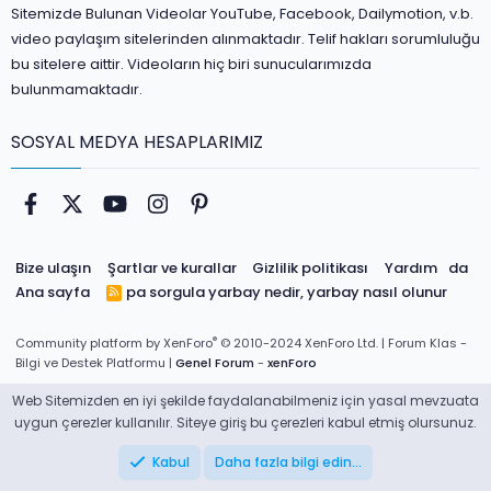
Sitemizde Bulunan Videolar YouTube, Facebook, Dailymotion, v.b.
video paylaşım sitelerinden alınmaktadır. Telif hakları sorumluluğu
bu sitelere aittir. Videoların hiç biri sunucularımızda
bulunmamaktadır.
SOSYAL MEDYA HESAPLARIMIZ
Facebook
Twitter
youtube
Instagram
Pinterest
Bize ulaşın
Şartlar ve kurallar
Gizlilik politikası
Yardım
da
Ana sayfa
pa sorgula
yarbay nedir, yarbay nasıl olunur
R
S
S
®
Community platform by XenForo
© 2010-2024 XenForo Ltd.
| Forum Klas -
Bilgi ve Destek Platformu |
Genel Forum
-
xenForo
Web Sitemizden en iyi şekilde faydalanabilmeniz için yasal mevzuata
uygun çerezler kullanılır. Siteye giriş bu çerezleri kabul etmiş olursunuz.
Kabul
Daha fazla bilgi edin…