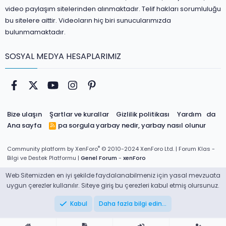
video paylaşım sitelerinden alınmaktadır. Telif hakları sorumluluğu
bu sitelere aittir. Videoların hiç biri sunucularımızda
bulunmamaktadır.
SOSYAL MEDYA HESAPLARIMIZ
Facebook
Twitter
youtube
Instagram
Pinterest
Bize ulaşın
Şartlar ve kurallar
Gizlilik politikası
Yardım
da
Ana sayfa
pa sorgula
yarbay nedir, yarbay nasıl olunur
R
S
S
®
Community platform by XenForo
© 2010-2024 XenForo Ltd.
| Forum Klas -
Bilgi ve Destek Platformu |
Genel Forum
-
xenForo
Web Sitemizden en iyi şekilde faydalanabilmeniz için yasal mevzuata
uygun çerezler kullanılır. Siteye giriş bu çerezleri kabul etmiş olursunuz.
Kabul
Daha fazla bilgi edin…