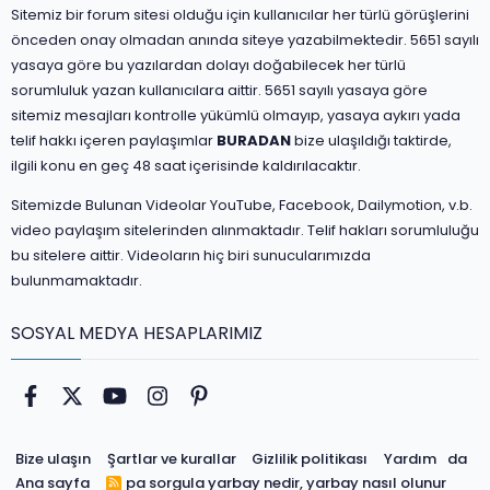
Sitemiz bir forum sitesi olduğu için kullanıcılar her türlü görüşlerini
önceden onay olmadan anında siteye yazabilmektedir. 5651 sayılı
yasaya göre bu yazılardan dolayı doğabilecek her türlü
sorumluluk yazan kullanıcılara aittir. 5651 sayılı yasaya göre
sitemiz mesajları kontrolle yükümlü olmayıp, yasaya aykırı yada
telif hakkı içeren paylaşımlar
BURADAN
bize ulaşıldığı taktirde,
ilgili konu en geç 48 saat içerisinde kaldırılacaktır.
Sitemizde Bulunan Videolar YouTube, Facebook, Dailymotion, v.b.
video paylaşım sitelerinden alınmaktadır. Telif hakları sorumluluğu
bu sitelere aittir. Videoların hiç biri sunucularımızda
bulunmamaktadır.
SOSYAL MEDYA HESAPLARIMIZ
Facebook
Twitter
youtube
Instagram
Pinterest
Bize ulaşın
Şartlar ve kurallar
Gizlilik politikası
Yardım
da
Ana sayfa
pa sorgula
yarbay nedir, yarbay nasıl olunur
R