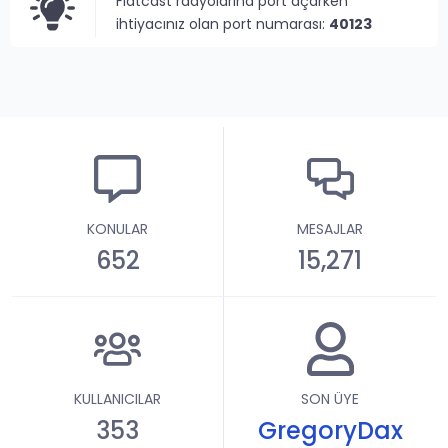
Flatcast radyolarına port açarken
ihtiyacınız olan port numarası:
40123
KONULAR
MESAJLAR
652
15,271
KULLANICILAR
SON ÜYE
353
GregoryDax