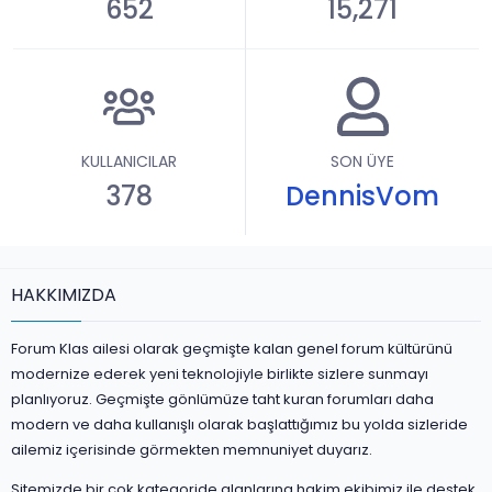
652
15,271
KULLANICILAR
SON ÜYE
378
DennisVom
HAKKIMIZDA
Forum Klas ailesi olarak geçmişte kalan genel forum kültürünü
modernize ederek yeni teknolojiyle birlikte sizlere sunmayı
planlıyoruz. Geçmişte gönlümüze taht kuran forumları daha
modern ve daha kullanışlı olarak başlattığımız bu yolda sizleride
ailemiz içerisinde görmekten memnuniyet duyarız.
Sitemizde bir çok kategoride alanlarına hakim ekibimiz ile destek