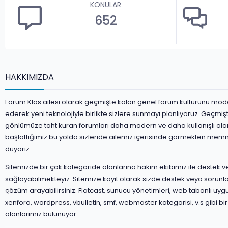
KONULAR
652
HAKKIMIZDA
Forum Klas ailesi olarak geçmişte kalan genel forum kültürünü mod
ederek yeni teknolojiyle birlikte sizlere sunmayı planlıyoruz. Geçmiş
gönlümüze taht kuran forumları daha modern ve daha kullanışlı ola
başlattığımız bu yolda sizleride ailemiz içerisinde görmekten mem
duyarız.
Sitemizde bir çok kategoride alanlarına hakim ekibimiz ile destek 
sağlayabilmekteyiz. Sitemize kayıt olarak sizde destek veya sorunla
çözüm arayabilirsiniz. Flatcast, sunucu yönetimleri, web tabanlı uyg
xenforo, wordpress, vbulletin, smf, webmaster kategorisi, v.s gibi bir
alanlarımız bulunuyor.