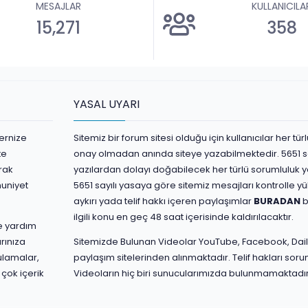
MESAJLAR
KULLANICILA
15,271
358
YASAL UYARI
ernize
Sitemiz bir forum sitesi olduğu için kullanıcılar her t
te
onay olmadan anında siteye yazabilmektedir. 5651 s
rak
yazılardan dolayı doğabilecek her türlü sorumluluk yaz
nuniyet
5651 sayılı yasaya göre sitemiz mesajları kontrolle 
aykırı yada telif hakkı içeren paylaşımlar
BURADAN
b
ilgili konu en geç 48 saat içerisinde kaldırılacaktır.
ve yardım
rınıza
Sitemizde Bulunan Videolar YouTube, Facebook, Dail
ulamalar,
paylaşım sitelerinden alınmaktadır. Telif hakları sorum
 çok içerik
Videoların hiç biri sunucularımızda bulunmamaktadır