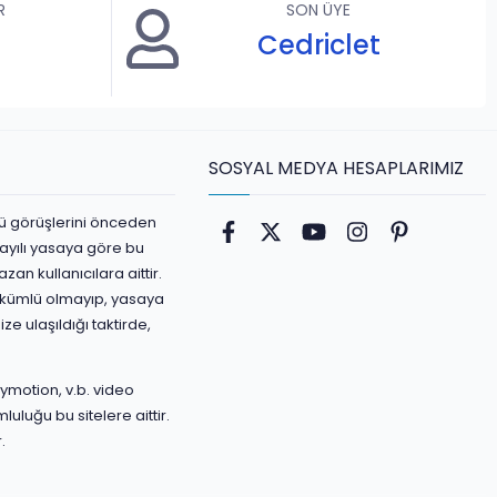
R
SON ÜYE
Cedriclet
SOSYAL MEDYA HESAPLARIMIZ
ürlü görüşlerini önceden
Facebook
Twitter
youtube
Instagram
Pinterest
ayılı yasaya göre bu
an kullanıcılara aittir.
yükümlü olmayıp, yasaya
ize ulaşıldığı taktirde,
ymotion, v.b. video
luluğu bu sitelere aittir.
.