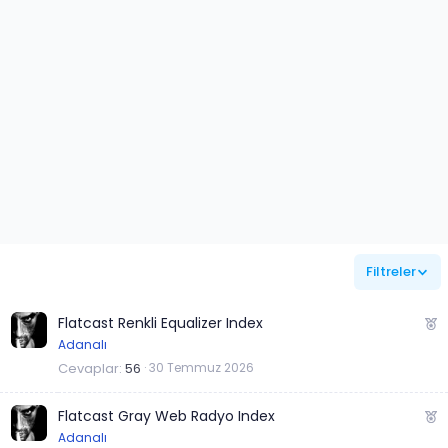
Filtreler
Ö
Flatcast Renkli Equalizer Index
n
Adanalı
e
Cevaplar
56
30 Temmuz 2026
ç
ı
Ö
Flatcast Gray Web Radyo Index
k
n
Adanalı