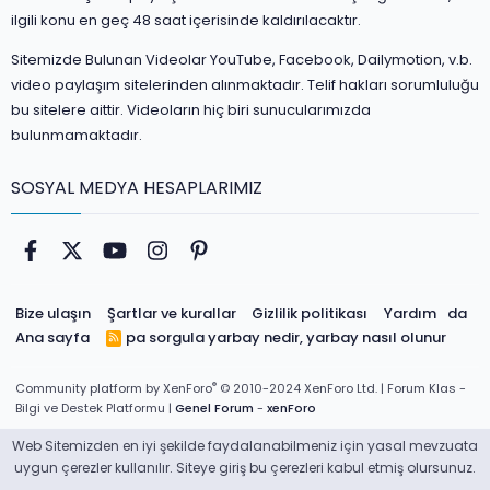
ilgili konu en geç 48 saat içerisinde kaldırılacaktır.
Sitemizde Bulunan Videolar YouTube, Facebook, Dailymotion, v.b.
video paylaşım sitelerinden alınmaktadır. Telif hakları sorumluluğu
bu sitelere aittir. Videoların hiç biri sunucularımızda
bulunmamaktadır.
SOSYAL MEDYA HESAPLARIMIZ
Facebook
Twitter
youtube
Instagram
Pinterest
Bize ulaşın
Şartlar ve kurallar
Gizlilik politikası
Yardım
da
Ana sayfa
pa sorgula
yarbay nedir, yarbay nasıl olunur
R
S
S
®
Community platform by XenForo
© 2010-2024 XenForo Ltd.
| Forum Klas -
Bilgi ve Destek Platformu |
Genel Forum
-
xenForo
Web Sitemizden en iyi şekilde faydalanabilmeniz için yasal mevzuata
uygun çerezler kullanılır. Siteye giriş bu çerezleri kabul etmiş olursunuz.