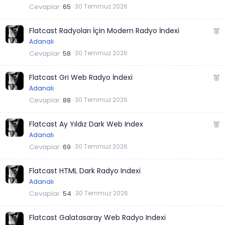
a
e
Cevaplar
65
30 Temmuz 2026
n
ç
ı
Ö
Flatcast Radyoları İçin Modern Radyo İndexi
k
n
Adanalı
a
e
Cevaplar
58
30 Temmuz 2026
n
ç
ı
Ö
Flatcast Gri Web Radyo İndexi
k
n
Adanalı
a
e
Cevaplar
88
30 Temmuz 2026
n
ç
ı
Ö
Flatcast Ay Yıldız Dark Web Index
k
n
Adanalı
a
e
Cevaplar
69
30 Temmuz 2026
n
ç
ı
Flatcast HTML Dark Radyo Indexi
k
Adanalı
a
Cevaplar
54
30 Temmuz 2026
n
Flatcast Galatasaray Web Radyo Indexi