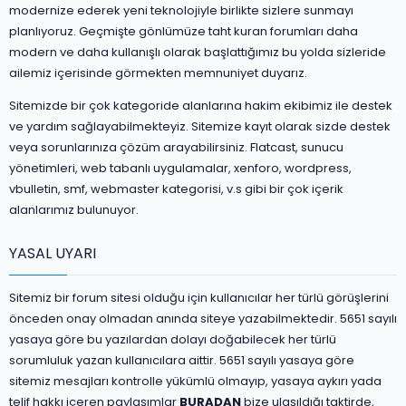
modernize ederek yeni teknolojiyle birlikte sizlere sunmayı
planlıyoruz. Geçmişte gönlümüze taht kuran forumları daha
modern ve daha kullanışlı olarak başlattığımız bu yolda sizleride
ailemiz içerisinde görmekten memnuniyet duyarız.
Sitemizde bir çok kategoride alanlarına hakim ekibimiz ile destek
ve yardım sağlayabilmekteyiz. Sitemize kayıt olarak sizde destek
veya sorunlarınıza çözüm arayabilirsiniz. Flatcast, sunucu
yönetimleri, web tabanlı uygulamalar, xenforo, wordpress,
vbulletin, smf, webmaster kategorisi, v.s gibi bir çok içerik
alanlarımız bulunuyor.
YASAL UYARI
Sitemiz bir forum sitesi olduğu için kullanıcılar her türlü görüşlerini
önceden onay olmadan anında siteye yazabilmektedir. 5651 sayılı
yasaya göre bu yazılardan dolayı doğabilecek her türlü
sorumluluk yazan kullanıcılara aittir. 5651 sayılı yasaya göre
sitemiz mesajları kontrolle yükümlü olmayıp, yasaya aykırı yada
telif hakkı içeren paylaşımlar
BURADAN
bize ulaşıldığı taktirde,