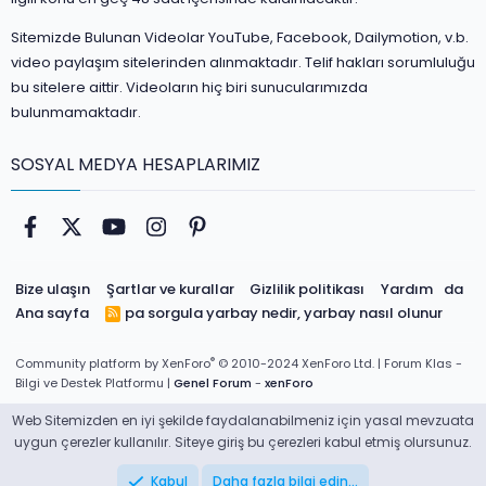
Sitemizde Bulunan Videolar YouTube, Facebook, Dailymotion, v.b.
video paylaşım sitelerinden alınmaktadır. Telif hakları sorumluluğu
bu sitelere aittir. Videoların hiç biri sunucularımızda
bulunmamaktadır.
SOSYAL MEDYA HESAPLARIMIZ
Facebook
Twitter
youtube
Instagram
Pinterest
Bize ulaşın
Şartlar ve kurallar
Gizlilik politikası
Yardım
da
Ana sayfa
pa sorgula
yarbay nedir, yarbay nasıl olunur
R
S
S
®
Community platform by XenForo
© 2010-2024 XenForo Ltd.
| Forum Klas -
Bilgi ve Destek Platformu |
Genel Forum
-
xenForo
Web Sitemizden en iyi şekilde faydalanabilmeniz için yasal mevzuata
uygun çerezler kullanılır. Siteye giriş bu çerezleri kabul etmiş olursunuz.
Kabul
Daha fazla bilgi edin…