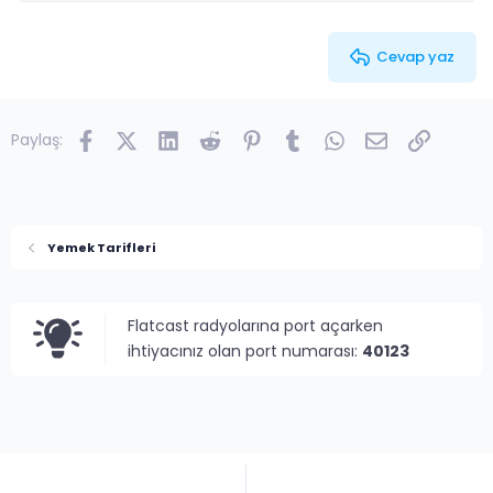
26
Trebuchet MS
Verdana
Cevap yaz
Facebook
X (Twitter)
LinkedIn
Reddit
Pinterest
Tumblr
WhatsApp
E-posta
Link
Paylaş:
Yemek Tarifleri
Flatcast radyolarına port açarken
ihtiyacınız olan port numarası:
40123