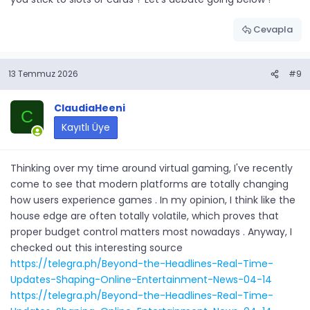
Cevapla
13 Temmuz 2026
#9
ClaudiaHeeni
C
Kayıtlı Üye
Thinking over my time around virtual gaming, I've recently
come to see that modern platforms are totally changing
how users experience games . In my opinion, I think like the
house edge are often totally volatile, which proves that
proper budget control matters most nowadays . Anyway, I
checked out this interesting source
https://telegra.ph/Beyond-the-Headlines-Real-Time-
Updates-Shaping-Online-Entertainment-News-04-14
https://telegra.ph/Beyond-the-Headlines-Real-Time-