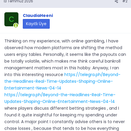
13 Temmuz 2026
#2
ClaudiaHeeni
C
Kayıtlı Üye
Thinking on my experience, with online gambling, I have
observed how modern platforms are shifting the method
users enjoy tables. Personally, it seems like the payouts can
be totally volatile, which makes me think careful bankroll
management matters most in this hobby. Anyway, I ran
into this interesting resource
https://telegra.ph/Beyond-
the-Headlines-Real-Time-Updates-Shaping-Online-
Entertainment-News-04-14
https://telegra.ph/Beyond-the-Headlines-Real-Time-
Updates-Shaping-Online-Entertainment-News-04-14
where players discuss different betting strategies , and I
found it quite insightful for keeping my spending under
control. A major point I constantly advise others is to never
chase losses , because that tends to be how everything