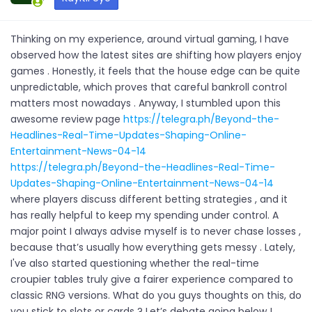
Thinking on my experience, around virtual gaming, I have
observed how the latest sites are shifting how players enjoy
games . Honestly, it feels that the house edge can be quite
unpredictable, which proves that careful bankroll control
matters most nowadays . Anyway, I stumbled upon this
awesome review page
https://telegra.ph/Beyond-the-
Headlines-Real-Time-Updates-Shaping-Online-
Entertainment-News-04-14
https://telegra.ph/Beyond-the-Headlines-Real-Time-
Updates-Shaping-Online-Entertainment-News-04-14
where players discuss different betting strategies , and it
has really helpful to keep my spending under control. A
major point I always advise myself is to never chase losses ,
because that’s usually how everything gets messy . Lately,
I've also started questioning whether the real-time
croupier tables truly give a fairer experience compared to
classic RNG versions. What do you guys thoughts on this, do
you stick to slots or cards ? Let’s debate going below !