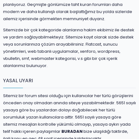
planlıyoruz. Geçmişte gönlümüze taht kuran forumları daha
modern ve daha kullanışlı olarak başlattığımız bu yolda sizleride
ailemiz içerisinde görmekten memnuniyet duyarız.
Sitemizde bir çok kategoride alanlarına hakim ekibimiz ile destek
ve yardım sağlayabilmekteyiz. Sitemize kayıt olarak sizde destek
veya sorunlarınıza çözüm arayabilirsiniz. Flatcast, sunucu
yönetimleri, web tabanlı uygulamalar, xenforo, wordpress,
vbulletin, smf, webmaster kategorisi, v.s gibi bir çok içerik
alanlarımız bulunuyor.
YASAL UYARI
Sitemiz bir forum sitesi olduğu için kullanıcılar her türlü görüşlerini
önceden onay olmadan anında siteye yazabilmektedir. 5651 sayılı
yasaya göre bu yazılardan dolayı doğabilecek her türlü
sorumluluk yazan kullanıcılara aittir. 5651 sayılı yasaya göre
sitemiz mesajları kontrolle yükümlü olmayıp, yasaya aykırı yada
telif hakkı içeren paylaşımlar
BURADAN
bize ulaşıldığı taktirde,
ilgili konu en geç 48 saat içerisinde kaldırılacaktır.