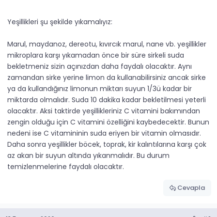
Yeşillikleri şu şekilde yıkamalıyız:
Marul, maydanoz, dereotu, kıvırcık marul, nane vb. yeşillikler
mikroplara karşı yıkamadan önce bir süre sirkeli suda
bekletmeniz sizin açınızdan daha faydalı olacaktır. Aynı
zamandan sirke yerine limon da kullanabilirsiniz ancak sirke
ya da kullandığınız limonun miktarı suyun 1/3ü kadar bir
miktarda olmalıdır. Suda 10 dakika kadar bekletilmesi yeterli
olacaktır. Aksi taktirde yeşillikleriniz C vitamini bakımından
zengin olduğu için C vitamini özelliğini kaybedecektir. Bunun
nedeni ise C vitamininin suda eriyen bir vitamin olmasıdır.
Daha sonra yeşillikler böcek, toprak, kir kalıntılarına karşı çok
az akan bir suyun altında yıkanmalıdır. Bu durum
temizlenmelerine faydalı olacaktır.
Cevapla