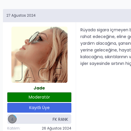
27 Ağustos 2024
Rüyada sigara içmeyen bir
rahat edeceğine, eline ge
yardım alacağına, şansın 
yerine geleceğine, hayatın
kalacağına, sıkıntılarını
işler sayesinde sırtının
Jade
Moderatör
Kayıtlı Üye
4
Katılım
26 Ağustos 2024