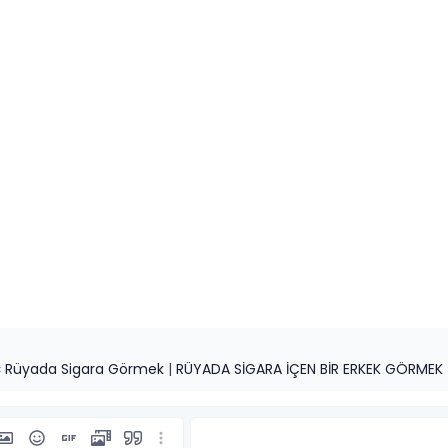
«
Rüyada Sigara Görmek
|
RÜYADA SİGARA İÇEN BİR ERKEK GÖRMEK
rmat
ekle
esim ekle
İfadeler
Insert GIF
Medya
Alıntı
Daha fazla seçenek…