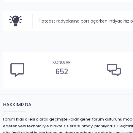
Flatcast radyolarına port açarken ihtiyacınız 
KONULAR
652
HAKKIMIZDA
Forum Klas ailesi olarak geçmişte kalan genel forum kültürünü mod
ederek yeni teknolojiyle birlikte sizlere sunmayı planlıyoruz. Geçmiş
gönlümüze taht kuran forumları daha modern ve daha kullanışlı ola