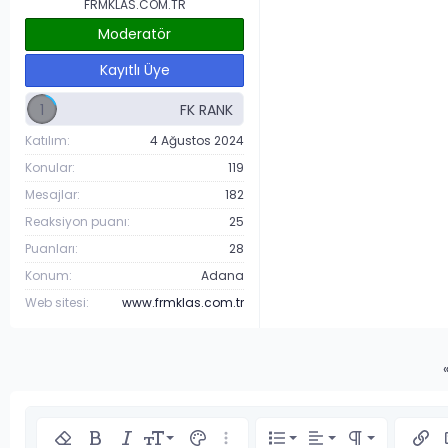
FRMKLAS.COM.TR
Moderatör
Kayıtlı Üye
1
Katılım
4 Ağustos 2024
Konular
119
Mesajlar
182
Reaksiyon puanı
25
Puanları
28
Konum
Adana
Web sitesi
www.frmklas.com.tr
Sola hizala
9
Normal
Sıralı liste
Biçimlendirmeyi kaldır
Kalın
Yatık
Font boyutu
Metin rengi
Daha fazla seçenek…
Liste
Hizalama
Paragraph fo
Link 
R