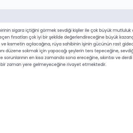
inin sigara içtiğini görmek sevdiği kişiler ile çok büyük mutlulu
çen fırsatları çok iyi bir şekilde değerlendireceğine büyük kazan
ve kısmetin açılacağına, rüya sahibinin işinin gücünün rast gidec
ı düzene sokmak için yapacağı şeylerin ters tepeceğine, sevdiği kişi
n ve sorunlarının en kısa zamanda sona ereceğine, sıkıntısı ve derd
 hiçbir zaman yere gelmeyeceğine rivayet etmektedir.