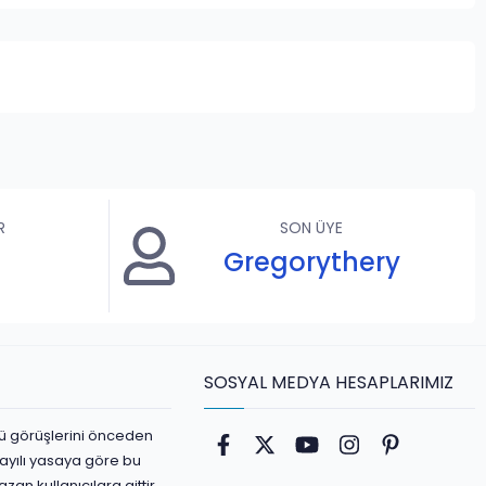
R
SON ÜYE
Gregorythery
SOSYAL MEDYA HESAPLARIMIZ
ürlü görüşlerini önceden
Facebook
Twitter
youtube
Instagram
Pinterest
ayılı yasaya göre bu
an kullanıcılara aittir.