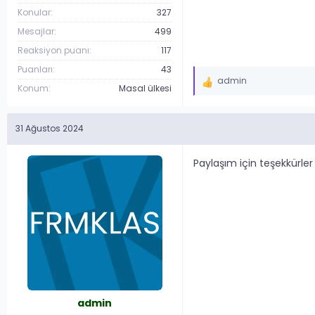
Konular
327
Mesajlar
499
Reaksiyon puanı
117
Puanları
43
admin
İ
Konum
Masal ülkesi
f
a
31 Ağustos 2024
d
e
l
Paylaşım için teşekkürler
e
r
:
admin