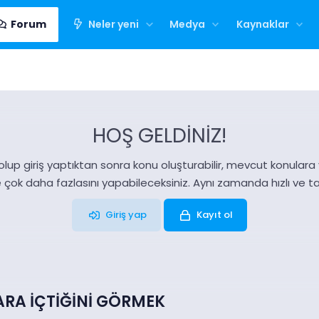
Forum
Neler yeni
Medya
Kaynaklar
HOŞ GELDİNİZ!
olup giriş yaptıktan sonra konu oluşturabilir, mevcut konulara ya
e çok daha fazlasını yapabileceksiniz. Aynı zamanda hızlı ve 
Giriş yap
Kayıt ol
ARA İÇTİĞİNİ GÖRMEK