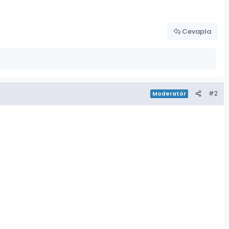
Cevapla
#2
Moderatör