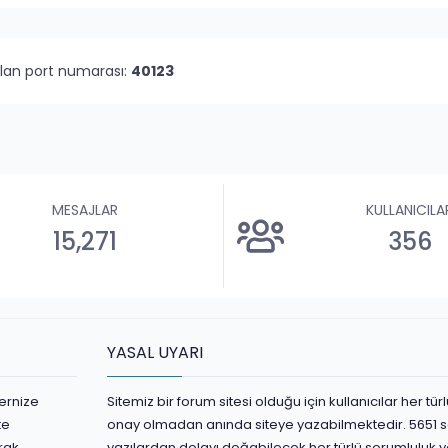
olan port numarası:
40123
MESAJLAR
KULLANICILA
15,271
356
YASAL UYARI
ernize
Sitemiz bir forum sitesi olduğu için kullanıcılar her t
te
onay olmadan anında siteye yazabilmektedir. 5651 s
rak
yazılardan dolayı doğabilecek her türlü sorumluluk yaz