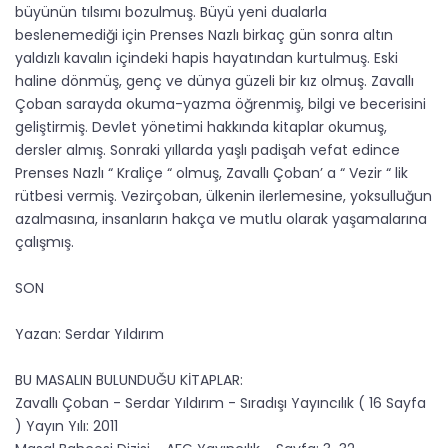
büyünün tılsımı bozulmuş. Büyü yeni dualarla
beslenemediği için Prenses Nazlı birkaç gün sonra altın
yaldızlı kavalın içindeki hapis hayatından kurtulmuş. Eski
haline dönmüş, genç ve dünya güzeli bir kız olmuş. Zavallı
Çoban sarayda okuma-yazma öğrenmiş, bilgi ve becerisini
geliştirmiş. Devlet yönetimi hakkında kitaplar okumuş,
dersler almış. Sonraki yıllarda yaşlı padişah vefat edince
Prenses Nazlı “ Kraliçe “ olmuş, Zavallı Çoban’ a “ Vezir “ lik
rütbesi vermiş. Vezirçoban, ülkenin ilerlemesine, yoksulluğun
azalmasına, insanların hakça ve mutlu olarak yaşamalarına
çalışmış.
SON
Yazan: Serdar Yıldırım
BU MASALIN BULUNDUĞU KİTAPLAR:
Zavallı Çoban - Serdar Yıldırım - Sıradışı Yayıncılık ( 16 Sayfa
) Yayın Yılı: 2011