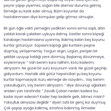
peynir yapıp yiyemez, soğan bile alamaz duruma gelmiş.
Ekmeğe su katık eder olmuş. Bizim koyunlar da
hastalanmasın diye komşuları gelip gitmez olmuşlar.
Bir gün öğle vakti yemeğini yedikten sonra sırma saplı, altın
yaldızlı kavalı çalarken uykuya dalmış. Saatler sonra köpeği
Karabaşın havlamasına uyanmış. Bakmış kalan beş koyunu
kurtlar götürüyor. Sopasını kaptığı gibi kurtların peşine
düşmüş, yetişememiş. Yorgun argın, üzgün, perişan bir
şekilde uyuyup kaldığı yere dönmüş. Başlamış dövünmeye,
söylenmeye: “ Vah benim kara talihim, kötü kaderim,
alınyazım. Ne güzel bir sürü koyunum vardı. Ne güzel geçinip
gidiyordum. Hastalık aldı götür hepsini.Bari şu beş koyunu
kurtlar kapmasaydı. Kuru ekmeğe de razıydım… Vay benim
yoksulluğum, vay benim alınyazım..” diye dövünüp ağlarken
aniden yan tarafında: “ Zavallı Çoban neden kadere bu
kadar isyan edersin? Kader hep kederle gelir, bilmez misin?
Yoksulluk alınyazısı değildir “ diyen tatlı bir genç kızı duymuş.
Çok şaşırıp ayağa kalkmış, etrafına bakınmış, kimseler