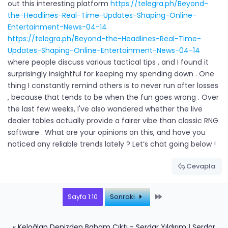
out this interesting platform
https://telegra.ph/Beyond-
the-Headlines-Real-Time-Updates-Shaping-Online-
Entertainment-News-04-14
https://telegra.ph/Beyond-the-Headlines-Real-Time-
Updates-Shaping-Online-Entertainment-News-04-14
where people discuss various tactical tips , and I found it
surprisingly insightful for keeping my spending down . One
thing I constantly remind others is to never run after losses
, because that tends to be when the fun goes wrong . Over
the last few weeks, I've also wondered whether the live
dealer tables actually provide a fairer vibe than classic RNG
software . What are your opinions on this, and have you
noticed any reliable trends lately ? Let’s chat going below !
Cevapla
Last
Sayfa 1:10
Sonraki
«
Keloğlan Denizden Babam Çıktı - Serdar Yıldırım
|
Serdar