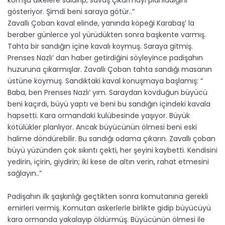
komşu ülkelere saldırıp, savaş çıkarmayı planladığını
gösteriyor. Şimdi beni saraya götür..”
Zavallı Çoban kaval elinde, yanında köpeği Karabaş’ la
beraber günlerce yol yürüdükten sonra başkente varmış.
Tahta bir sandığın içine kavalı koymuş. Saraya gitmiş.
Prenses Nazlı’ dan haber getirdiğini söyleyince padişahın
huzuruna çıkarmışlar. Zavallı Çoban tahta sandığı masanın
üstüne koymuş. Sandıktaki kaval konuşmaya başlamış: “
Baba, ben Prenses Nazlı’ yım. Saraydan kovduğun büyücü
beni kaçırdı, büyü yaptı ve beni bu sandığın içindeki kavala
hapsetti. Kara ormandaki kulübesinde yaşıyor. Büyük
kötülükler planlıyor. Ancak büyücünün ölmesi beni eski
halime döndürebilir. Bu sandığı odama çıkarın. Zavallı çoban
büyü yüzünden çok sıkıntı çekti, her şeyini kaybetti. Kendisini
yedirin, içirin, giydirin; iki kese de altın verin, rahat etmesini
sağlayın..”
Padişahın ilk şaşkınlığı geçtikten sonra komutanına gerekli
emirleri vermiş. Komutan askerlerle birlikte gidip büyücüyü
kara ormanda yakalayıp öldürmüş. Büyücünün ölmesi ile