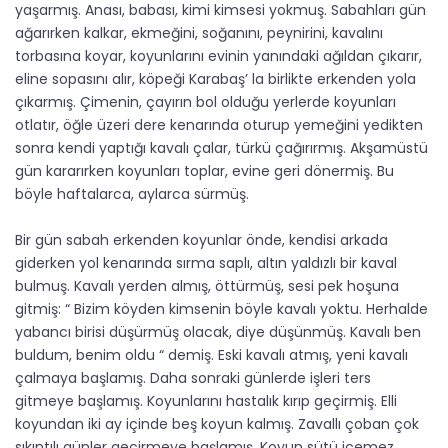
yaşarmış. Anası, babası, kimi kimsesi yokmuş. Sabahları gün
ağarırken kalkar, ekmeğini, soğanını, peynirini, kavalını
torbasına koyar, koyunlarını evinin yanındaki ağıldan çıkarır,
eline sopasını alır, köpeği Karabaş’ la birlikte erkenden yola
çıkarmış. Çimenin, çayırın bol olduğu yerlerde koyunları
otlatır, öğle üzeri dere kenarında oturup yemeğini yedikten
sonra kendi yaptığı kavalı çalar, türkü çağırırmış. Akşamüstü
gün kararırken koyunları toplar, evine geri dönermiş. Bu
böyle haftalarca, aylarca sürmüş.
Bir gün sabah erkenden koyunlar önde, kendisi arkada
giderken yol kenarında sırma saplı, altın yaldızlı bir kaval
bulmuş. Kavalı yerden almış, öttürmüş, sesi pek hoşuna
gitmiş: “ Bizim köyden kimsenin böyle kavalı yoktu. Herhalde
yabancı birisi düşürmüş olacak, diye düşünmüş. Kavalı ben
buldum, benim oldu “ demiş. Eski kavalı atmış, yeni kavalı
çalmaya başlamış. Daha sonraki günlerde işleri ters
gitmeye başlamış. Koyunlarını hastalık kırıp geçirmiş. Elli
koyundan iki ay içinde beş koyun kalmış. Zavallı çoban çok
sıkıntılı günler geçirmeye başlamış. Koyun sütü içemez,