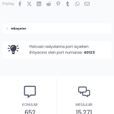
Facebook
X (Twitter)
LinkedIn
Reddit
Pinterest
Tumblr
WhatsApp
E-posta
Paylaş:
Hikayeler
Flatcast radyolarına port açarken
ihtiyacınız olan port numarası:
40123
KONULAR
MESAJLAR
652
15,271