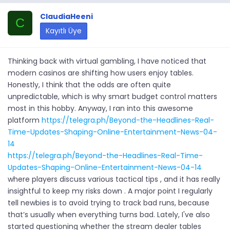
ClaudiaHeeni
C
Kayıtlı Üye
Thinking back with virtual gambling, I have noticed that
modern casinos are shifting how users enjoy tables.
Honestly, I think that the odds are often quite
unpredictable, which is why smart budget control matters
most in this hobby. Anyway, I ran into this awesome
platform
https://telegra.ph/Beyond-the-Headlines-Real-
Time-Updates-Shaping-Online-Entertainment-News-04-
14
https://telegra.ph/Beyond-the-Headlines-Real-Time-
Updates-Shaping-Online-Entertainment-News-04-14
where players discuss various tactical tips , and it has really
insightful to keep my risks down . A major point I regularly
tell newbies is to avoid trying to track bad runs, because
that’s usually when everything turns bad. Lately, I've also
started questioning whether the stream dealer tables