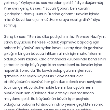
yokmuş. “ Öyleyse bu ses nereden geldi? “ diye düşünmüş.
Yine aynı genç kız sesi: “ Zavallı Çoban, ben kavalın
içindeyim ” demiş. Bunun üzerine çoban: “ Kavalın içinde
misin?..Kaval konuşur mu?..Hem oraya nasıl girdin? ” diye
sormuş.
Genç kız sesi: “ Ben bu ülke padişahının kızı Prenses Nazlı’yım.
Saray büyücüsü herkese kötülük yapmaya başladığı için
babam büyücüyü saraydan kovdu. Saray dışında gezintiye
çıktığım bir gün büyücü intikam almak için muhafızlarımı
öldürüp beni kaçırdı. Kara ormandaki kulübesinde bana sihirli
şerbetler içirtip büyü yaptıktan sonra beni bu kavalın içine
hapsetti. Sonra da “Bu kavalı bulup çalanın işleri rast
gitmesin, her şeyini kaybetsin ” diye beddualar
etti.Büyücünün büyüyü her gün dua ederek aynı seviyede
tutması gerekiyordu.Herhalde benim konuşabilmem
büyücünün son günlerde dua etmeyi unutmasından
meydana geldi. Bu büyücünün büyük işler peşinde
olduğunu, babamı tahtından indirip yerine geçtikten sonra