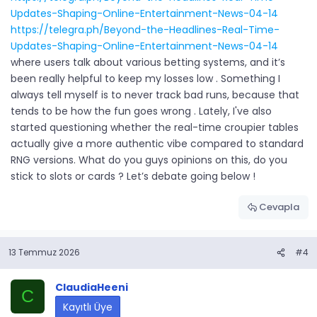
Updates-Shaping-Online-Entertainment-News-04-14
https://telegra.ph/Beyond-the-Headlines-Real-Time-
Updates-Shaping-Online-Entertainment-News-04-14
where users talk about various betting systems, and it’s
been really helpful to keep my losses low . Something I
always tell myself is to never track bad runs, because that
tends to be how the fun goes wrong . Lately, I've also
started questioning whether the real-time croupier tables
actually give a more authentic vibe compared to standard
RNG versions. What do you guys opinions on this, do you
stick to slots or cards ? Let’s debate going below !
Cevapla
13 Temmuz 2026
#4
ClaudiaHeeni
C
Kayıtlı Üye