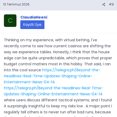
13 Temmuz 2026
#9
ClaudiaHeeni
C
Kayıtlı Üye
Thinking on my experience, with virtual betting, I've
recently come to see how current casinos are shifting the
way we experience tables. Honestly, I think that the house
edge can be quite unpredictable, which proves that proper
budget control matters most in this hobby. That said, I ran
into this cool source
https://telegra.ph/Beyond-the-
Headlines-Real-Time-Updates-Shaping-Online-
Entertainment-News-04-14
https://telegra.ph/Beyond-the-Headlines-Real-Time-
Updates-Shaping-Online-Entertainment-News-04-14
where users discuss different tactical systems, and I found
it surprisingly insightful to keep my risks low . A major point I
regularly tell others is to never run after bad runs, because