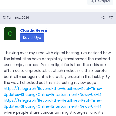
Cevapla
13 Temmuz 2026
#7
ClaudiaHeeni
C
Kayıtlı Üye
Thinking over my time with digital betting, I’ve noticed how
the latest sites have completely transformed the method
users enjoy games . Personally, it feels that the odds are
often quite unpredictable, which makes me think careful
bankroll management is incredibly crucial in this hobby. By
the way, I checked out this interesting review page
https://telegra.ph/Beyond-the-Headlines-Real-Time-
Updates-Shaping-Online-Entertainment-News-04-14
https://telegra.ph/Beyond-the-Headlines-Real-Time-
Updates-Shaping-Online-Entertainment-News-04-14
where people share various winning strategies , and it’s