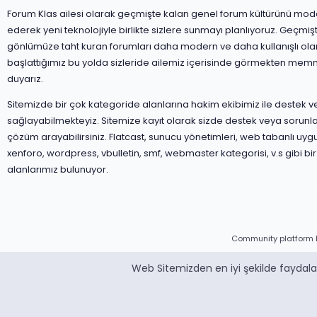
Forum Klas ailesi olarak geçmişte kalan genel forum kültürünü mod
ederek yeni teknolojiyle birlikte sizlere sunmayı planlıyoruz. Geçmiş
gönlümüze taht kuran forumları daha modern ve daha kullanışlı ola
başlattığımız bu yolda sizleride ailemiz içerisinde görmekten mem
duyarız.
Sitemizde bir çok kategoride alanlarına hakim ekibimiz ile destek 
sağlayabilmekteyiz. Sitemize kayıt olarak sizde destek veya sorunla
çözüm arayabilirsiniz. Flatcast, sunucu yönetimleri, web tabanlı uyg
xenforo, wordpress, vbulletin, smf, webmaster kategorisi, v.s gibi bir
alanlarımız bulunuyor.
Community platform 
Web Sitemizden en iyi şekilde faydalan