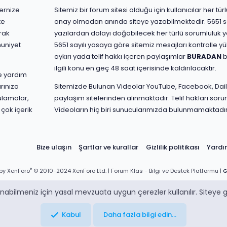
ernize
Sitemiz bir forum sitesi olduğu için kullanıcılar her t
te
onay olmadan anında siteye yazabilmektedir. 5651 s
rak
yazılardan dolayı doğabilecek her türlü sorumluluk yaz
nuniyet
5651 sayılı yasaya göre sitemiz mesajları kontrolle 
aykırı yada telif hakkı içeren paylaşımlar
BURADAN
b
ilgili konu en geç 48 saat içerisinde kaldırılacaktır.
ve yardım
rınıza
Sitemizde Bulunan Videolar YouTube, Facebook, Dail
ulamalar,
paylaşım sitelerinden alınmaktadır. Telif hakları sorum
 çok içerik
Videoların hiç biri sunucularımızda bulunmamaktadır
Bize ulaşın
Şartlar ve kurallar
Gizlilik politikası
Yard
®
by XenForo
© 2010-2024 XenForo Ltd.
| Forum Klas - Bilgi ve Destek Platformu |
G
abilmeniz için yasal mevzuata uygun çerezler kullanılır. Siteye gi
Kabul
Daha fazla bilgi edin…