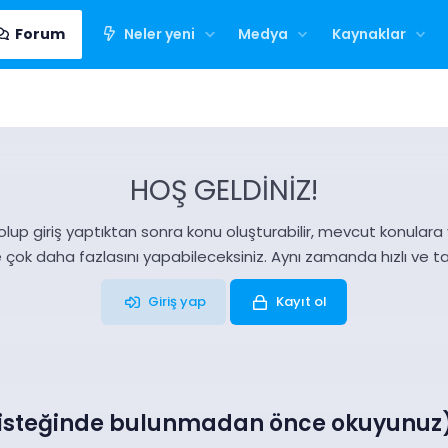
Forum
Neler yeni
Medya
Kaynaklar
HOŞ GELDİNİZ!
olup giriş yaptıktan sonra konu oluşturabilir, mevcut konulara ya
e çok daha fazlasını yapabileceksiniz. Aynı zamanda hızlı ve 
Giriş yap
Kayıt ol
x isteğinde bulunmadan önce okuyunuz