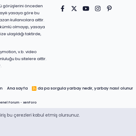
ürlü görüşlerini önceden
Facebook
Twitter
youtube
Instagram
Pinterest
ayılı yasaya göre bu
an kullanıcılara aittir.
yükümlü olmayıp, yasaya
ize ulaşıldığı taktirde,
ymotion, v.b. video
luluğu bu sitelere aittir.
.
ım
Ana sayfa
da pa sorgula
yarbay nedir, yarbay nasıl olunur
R
S
S
enel Forum
-
xenForo
riş bu çerezleri kabul etmiş olursunuz.