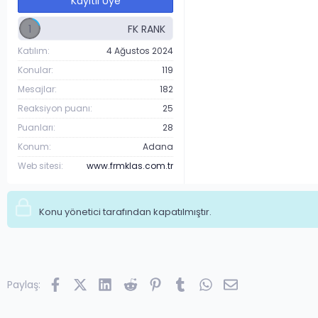
Kayıtlı Üye
1
Katılım
4 Ağustos 2024
Konular
119
Mesajlar
182
Reaksiyon puanı
25
Puanları
28
Konum
Adana
Web sitesi
www.frmklas.com.tr
Konu yönetici tarafından kapatılmıştır.
Facebook
X (Twitter)
LinkedIn
Reddit
Pinterest
Tumblr
WhatsApp
E-posta
Paylaş: