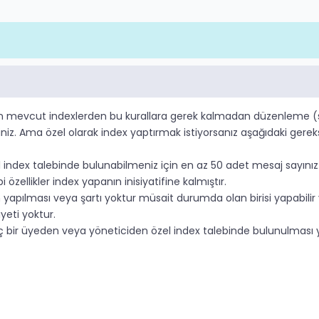
 mevcut indexlerden bu kurallara gerek kalmadan düzenleme (si
irsiniz. Ama özel olarak index yaptırmak istiyorsanız aşağıdaki ger
 index talebinde bulunabilmeniz için en az 50 adet mesaj sayını
bi özellikler index yapanın inisiyatifine kalmıştır.
yapılması veya şartı yoktur müsait durumda olan birisi yapabilir 
yeti yoktur.
 bir üyeden veya yöneticiden özel index talebinde bulunulması yas