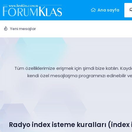
Ana sayfa
Yeni mesajlar
Tüm özelliklerimize erişmek için şimdi bize katılın. Kayd
kendi özel mesajlaşma programınızı edinebilir v
Radyo index isteme kuralları (inde