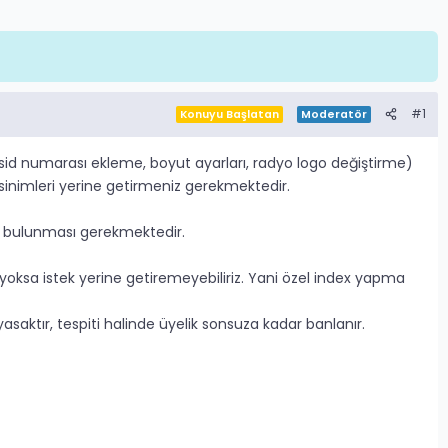
#1
Konuyu Başlatan
Moderatör
d numarası ekleme, boyut ayarları, radyo logo değiştirme)
eksinimleri yerine getirmeniz gerekmektedir.
z bulunması gerekmektedir.
yoksa istek yerine getiremeyebiliriz. Yani özel index yapma
aktır, tespiti halinde üyelik sonsuza kadar banlanır.