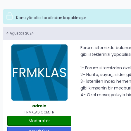
Konu yönetici tarafından kapatılmıştır.
4 Ağustos 2024
Forum sitemizde bulunan
gibi isteklerinizi yapabil
1- Forum sitemizden özel
2- Harita, sayaç, slider gi
3- İstenilen index hemen 
gibi kimsenin bir mecburi
4- Özel mesaj yoluyla hiç
admin
FRMKLAS.COM.TR
Moderatör