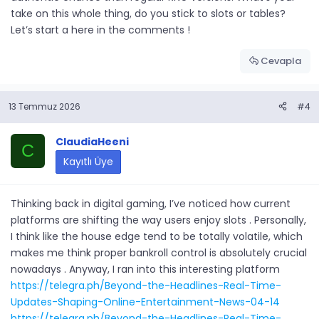
take on this whole thing, do you stick to slots or tables?
Let’s start a here in the comments !
Cevapla
13 Temmuz 2026
#4
ClaudiaHeeni
C
Kayıtlı Üye
Thinking back in digital gaming, I’ve noticed how current
platforms are shifting the way users enjoy slots . Personally,
I think like the house edge tend to be totally volatile, which
makes me think proper bankroll control is absolutely crucial
nowadays . Anyway, I ran into this interesting platform
https://telegra.ph/Beyond-the-Headlines-Real-Time-
Updates-Shaping-Online-Entertainment-News-04-14
https://telegra.ph/Beyond-the-Headlines-Real-Time-