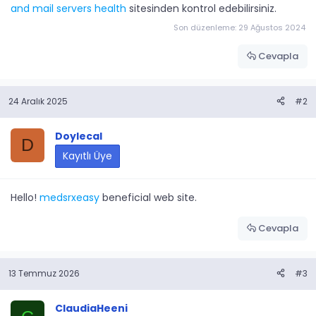
and mail servers health
sitesinden kontrol edebilirsiniz.
Son düzenleme:
29 Ağustos 2024
Cevapla
24 Aralık 2025
#2
Doylecal
D
Kayıtlı Üye
Hello!
medsrxeasy
beneficial web site.
Cevapla
13 Temmuz 2026
#3
ClaudiaHeeni