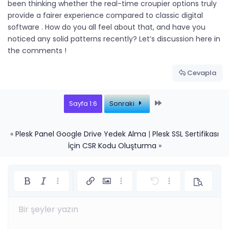
been thinking whether the real-time croupier options truly
provide a fairer experience compared to classic digital
software . How do you all feel about that, and have you
noticed any solid patterns recently? Let’s discussion here in
the comments !
Cevapla
Last
Sayfa 1:6
Sonraki
«
Plesk Panel Google Drive Yedek Alma
|
Plesk SSL Sertifikası
İçin CSR Kodu Oluşturma
»
Kalın
Yatık
Daha fazla seçenek…
Link ekle
Resim ekle
Daha fazla seçenek…
Geri al
Daha fazla seçe
Önizleme
Sola hizala
9
Taslağı kaydet
Sıralı liste
Normal
Arial
Font boyutu
İfadeler
İleri al
Insert GIF
Kaynak
Metin rengi
Alıntı
Biçimlendirmeyi kaldır
Font ailesi
Medya
Taslaklar
Liste
Tablo ekle
Hizalama
Yatay çizgi ekle
Paragraph format
Spoyler
Üzeri çizik
Kod
Altını çiz
Inline spoiler
Satır içi k
Bir şeyler yazın
10
Taslağı sil
Ortaya hizala
Başlık 1
Book Antiqua
Sırasız liste