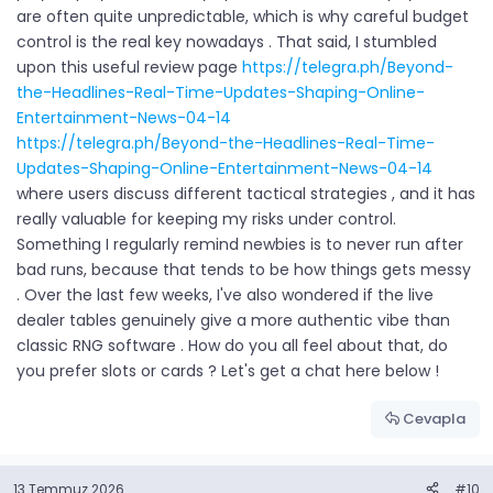
are often quite unpredictable, which is why careful budget
control is the real key nowadays . That said, I stumbled
upon this useful review page
https://telegra.ph/Beyond-
the-Headlines-Real-Time-Updates-Shaping-Online-
Entertainment-News-04-14
https://telegra.ph/Beyond-the-Headlines-Real-Time-
Updates-Shaping-Online-Entertainment-News-04-14
where users discuss different tactical strategies , and it has
really valuable for keeping my risks under control.
Something I regularly remind newbies is to never run after
bad runs, because that tends to be how things gets messy
. Over the last few weeks, I've also wondered if the live
dealer tables genuinely give a more authentic vibe than
classic RNG software . How do you all feel about that, do
you prefer slots or cards ? Let's get a chat here below !
Cevapla
13 Temmuz 2026
#10