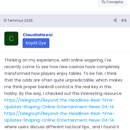
Cevapla
13 Temmuz 2026
#8
ClaudiaHeeni
C
Kayıtlı Üye
Thinking on my experience, with online wagering, I've
recently come to see how new casinos have completely
transformed how players enjoy tables. To be fair, I think
that the odds are often quite unpredictable, which makes
me think proper bankroll control is the real key in this
hobby. By the way, I checked out this interesting resource
https://telegra.ph/Beyond-the-Headlines-Real-Time-
Updates-Shaping-Online-Entertainment-News-04-14
https://telegra.ph/Beyond-the-Headlines-Real-Time-
Updates-Shaping-Online-Entertainment-News-04-14
where users discuss different tactical tips , and I found it