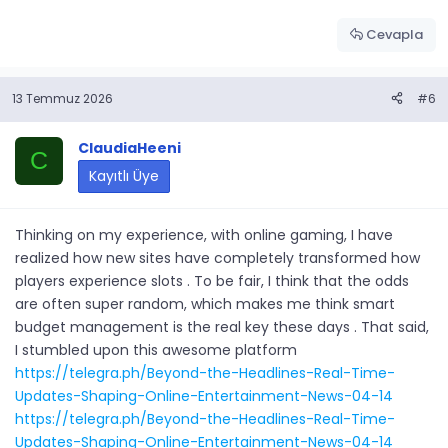
Cevapla
13 Temmuz 2026
#6
ClaudiaHeeni
C
Kayıtlı Üye
Thinking on my experience, with online gaming, I have
realized how new sites have completely transformed how
players experience slots . To be fair, I think that the odds
are often super random, which makes me think smart
budget management is the real key these days . That said,
I stumbled upon this awesome platform
https://telegra.ph/Beyond-the-Headlines-Real-Time-
Updates-Shaping-Online-Entertainment-News-04-14
https://telegra.ph/Beyond-the-Headlines-Real-Time-
Updates-Shaping-Online-Entertainment-News-04-14