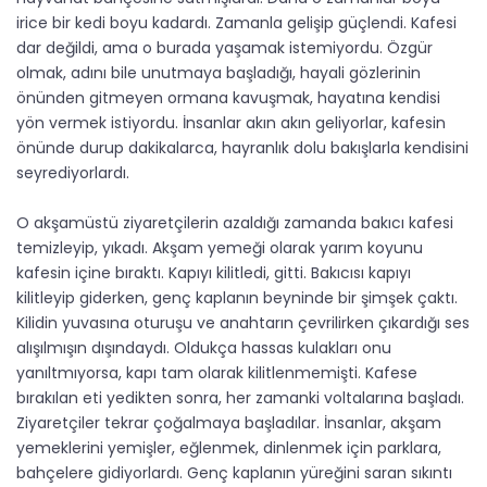
irice bir kedi boyu kadardı. Zamanla gelişip güçlendi. Kafesi
dar değildi, ama o burada yaşamak istemiyordu. Özgür
olmak, adını bile unutmaya başladığı, hayali gözlerinin
önünden gitmeyen ormana kavuşmak, hayatına kendisi
yön vermek istiyordu. İnsanlar akın akın geliyorlar, kafesin
önünde durup dakikalarca, hayranlık dolu bakışlarla kendisini
seyrediyorlardı.
O akşamüstü ziyaretçilerin azaldığı zamanda bakıcı kafesi
temizleyip, yıkadı. Akşam yemeği olarak yarım koyunu
kafesin içine bıraktı. Kapıyı kilitledi, gitti. Bakıcısı kapıyı
kilitleyip giderken, genç kaplanın beyninde bir şimşek çaktı.
Kilidin yuvasına oturuşu ve anahtarın çevrilirken çıkardığı ses
alışılmışın dışındaydı. Oldukça hassas kulakları onu
yanıltmıyorsa, kapı tam olarak kilitlenmemişti. Kafese
bırakılan eti yedikten sonra, her zamanki voltalarına başladı.
Ziyaretçiler tekrar çoğalmaya başladılar. İnsanlar, akşam
yemeklerini yemişler, eğlenmek, dinlenmek için parklara,
bahçelere gidiyorlardı. Genç kaplanın yüreğini saran sıkıntı