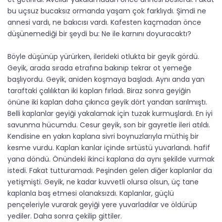
bu uçsuz bucaksız ormanda yaşam çok farklıydı. Şimdi ne
annesi vardı, ne bakıcısı vardı. Kafesten kaçmadan önce
düşünemediği bir şeydi bu: Ne ile karnını doyuracaktı?
Böyle düşünüp yürürken, ilerideki otlukta bir geyik gördü.
Geyik, arada sırada etrafına bakınıp tekrar ot yemeğe
başlıyordu. Geyik, aniden koşmaya başladı. Aynı anda yan
taraftaki çalılıktan iki kaplan fırladı. Biraz sonra geyiğin
önüne iki kaplan daha çıkınca geyik dört yandan sarılmıştı.
Belli kaplanlar geyiği yakalamak için tuzak kurmuşlardı. En iyi
savunma hücumdu. Cesur geyik, son bir gayretle ileri atıldı.
Kendisine en yakın kaplana sivri boynuzlarıyla müthiş bir
kesme vurdu. Kaplan kanlar içinde sırtüstü yuvarlandı. hafif
yana döndü. Önündeki ikinci kaplana da aynı şekilde vurmak
istedi. Fakat tutturamadı. Peşinden gelen diğer kaplanlar da
yetişmişti. Geyik, ne kadar kuvvetli olursa olsun, üç tane
kaplanla baş etmesi olanaksızdı. Kaplanlar, güçlü
pençeleriyle vurarak geyiği yere yuvarladılar ve öldürüp
yediler. Daha sonra çekilip gittiler.