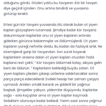
olduğunu gördü. Gözleri yoktu bu tavşanın. Kör bir tavşan
diye geçirdi içinden. Onu sırtına bindirdi ve yuvasına
götürüp bıraktı.
Ertesi gün kör tavşanı yuvasında ölü olarak bulan ot yiyen
kaplan gözyaşlarını tutamadı. Şimdiye kadar kör tavşana
dokunmayan kaplanlar onu ot yiyen kaplanın sırtında
giderken görünce kıskanmışlar ve öldürmüşlerdi. Ot yiyen
kaplanın yüreği nefretle doldu. Bu kadarı da fazlaydı artık. Ne
istemişlerdi garip bir tavşandan. Son sürat koşarak
kaplanların arasına dalan ot yiyen kaplan otuzdan fazla
kaplana rest çekti. “ Kör tavşanı öldürmek kolay, sıkıysa gelin
beni de öldürün. “ Kaplanların beklediği buydu zaten. Ot
yiyen kaplanı çileden çıkarıp üstlerine saldırtacaklar sonra
parça parça edeceklerdi. Evdeki hesap her zaman çarşıya
uymazdı. Aniden ortalık karardı ve şiddetli bir yağmur
başladı. Şimşekler çakıyor, yıldırımlar düşüyordu. Kaplanlar
sağa - sola kaçıştılar ama ot yiyen kaplan kaçmadı.
Sırılsıklam oluncaya kadar bekledi. Yarım saat sonra yağmur