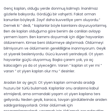
Genç kaplan, olduğu yerde donmuş kalmıştı. İnanılmaz
gözlerle bakıyordu. Gördüğü bir vahşetti. Fakat orman
kanunları böyleydi. Zayıf daha kuvvetliye yem oluyordu.“
Demek ki ” dedi, “ kaplanlar böyle karınlarını doyuruyorlarmış.
Ben de kaplan olduğuma göre benim de canlıları avlayıp
yemem lazım. Ben karnımı doyurmak için diğer hayvanları
öldüremem. Kimse beni öldürmeye alıştırmadı. Öldürmeyi
bilmiyorum ve öldürmenin gerekliliğine inanmıyorum. Geyik
ot yiyerek besleniyordu. Gücü kuvveti yerindeydi. Ot yiyen
hayvanlar güçlü oluyormuş. Başka çarem yok, ya aç
kalacağım ya da ot yiyeceğim. Varsın “ kaplan ot yer mi “
varsın “ ot yiyen kaplan olur mu “ desinler.
Aradan bir ay geçti. Ot yiyen kaplan ormanda aradığı
huzuru bir türlü bulamadı. Kaplanlar onu aralarına kabul
etmişlerdi, ama ormandaki yaşam ot yiyen kaplana ters
geliyordu. Neden geyik, karaca, tavşan gördüklerinde aniden
saldırganlaşıyorlardı. Onlar öldürmek için