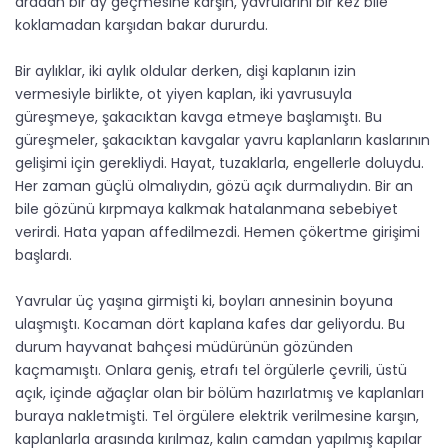
aradan bir ay geçmesine karşın, yavrularını bir kez bile
koklamadan karşıdan bakar dururdu.
Bir aylıklar, iki aylık oldular derken, dişi kaplanın izin
vermesiyle birlikte, ot yiyen kaplan, iki yavrusuyla
güreşmeye, şakacıktan kavga etmeye başlamıştı. Bu
güreşmeler, şakacıktan kavgalar yavru kaplanların kaslarının
gelişimi için gerekliydi. Hayat, tuzaklarla, engellerle doluydu.
Her zaman güçlü olmalıydın, gözü açık durmalıydın. Bir an
bile gözünü kırpmaya kalkmak hatalanmana sebebiyet
verirdi. Hata yapan affedilmezdi. Hemen çökertme girişimi
başlardı.
Yavrular üç yaşına girmişti ki, boyları annesinin boyuna
ulaşmıştı. Kocaman dört kaplana kafes dar geliyordu. Bu
durum hayvanat bahçesi müdürünün gözünden
kaçmamıştı. Onlara geniş, etrafı tel örgülerle çevrili, üstü
açık, içinde ağaçlar olan bir bölüm hazırlatmış ve kaplanları
buraya nakletmişti. Tel örgülere elektrik verilmesine karşın,
kaplanlarla arasında kırılmaz, kalın camdan yapılmış kapılar