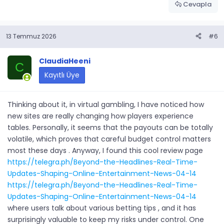
Cevapla
13 Temmuz 2026
#6
ClaudiaHeeni
C
Kayıtlı Üye
Thinking about it, in virtual gambling, I have noticed how
new sites are really changing how players experience
tables. Personally, it seems that the payouts can be totally
volatile, which proves that careful budget control matters
most these days . Anyway, I found this cool review page
https://telegra.ph/Beyond-the-Headlines-Real-Time-
Updates-Shaping-Online-Entertainment-News-04-14
https://telegra.ph/Beyond-the-Headlines-Real-Time-
Updates-Shaping-Online-Entertainment-News-04-14
where users talk about various betting tips , and it has
surprisingly valuable to keep my risks under control. One