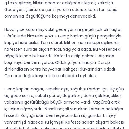
gitmiş, gitmiş, kilidin anahtar deliğinde sıkışmış kalmıştı.
Gece yarısı, biraz da şansı yardım ederse, kafesten kaçıp
ormanına, özgürlüğüne koşmayı deneyecekti.
Hava iyice kararmış, vakit gece yarısını geçeli çok olmuştu.
Görünürde kimseler yoktu. Genç kaplan güçlü pençeleriyle
kapıya hızla asıldı. Tam olarak kilitlenmemiş kapı açılıverdi.
Kafesten süratle dışarı fırladı. Sağ yola saptı. Bu yol ilerideki
ağaçlıkta son buluyordu. Kafeste gidip gelmek, dışarıda
koşmaya benzemiyordu. Oldukça yorulmuştu. Durup
dinlendikten sonra hayvanat bahçesi duvarından atladı.
Ormana doğru koşarak karanlıklarda kayboldu.
Genç kaplan dağlar, tepeler aştı, soğuk sulardan içti. Üç gün
üç gece sonra, sabah güneş doğarken, daha çok küçükken
yakalanıp götürüldüğü büyük ormana vardı. Özgürdü artık,
içi içine sığmıyordu. Neşeli neşeli yürürken karnının acıktığını
hissetti. Kaçtığından beri heyecandan üç gündür bir şey
yememişti. Sadece su içmişti. Kafeste sabah akşam bakıcısı
et getirirdi. Avcılar yakalamadan önce annesi beslerdi. Fakat