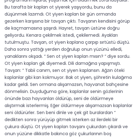
programlanmışlardı, yaşamak için öldürmek zorundaydılar.
Bu tarafta bir kaplan ot yiyerek yaşıyordu, bunu da
düşünmek lazımdı. Ot yiyen kaplan bir gün ormanda
gezerken karşısına bir tavşan çıktı. Tavşanın kendisini görüp
de kaçmamasına şaşırdı. Hayret, tavşan üstüne doğru
geliyordu. Kenara çekilmek istedi, çekilemedi. Ayakları
tutulmuştu. Tavşan, ot yiyen kaplana çarpıp sırtüstü düştü.
Daha sonra yattığı yerden doğrulup onun yüzünü elledi,
yanaklarını okşadı. “ Sen ot yiyen kaplan mısın? “ diye sordu.
Ot yiyen kaplan gık diyemedi. Dili damağına yapışmıştı.
Tavşan: “ Tabii canım, sen ot yiyen kaplansın. Ağzın öteki
kaplanlar gibi kan kokmuyor. Bak ot yiyen, şöhretin kulağıma
kadar geldi. Sen ormana alışamazsın, hayvanat bahçesine
dönmelisin. Duyduğuma göre, kaplanlar senin gözlerinin
önünde bazı hayvanları öldürüp, seni de öldürmeye
alıştırmak isterlermiş. Eğer öldürmeye alışamazsan kaplanlar
seni öldürürler. Sen beni dinle ve çek git buralardan “
dedikten sonra yürüyüp gitmek isterken az ilerdeki bir
çukura düştü. Ot yiyen kaplan tavşanı çukurdan çıkardı ve
onun yüzüne dikkatle bakınca göz çukurlarının boş