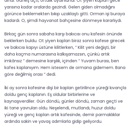
dindi. Güneş açtı, ortalık aydınlandı. Ot yiyen kaplan gece
yarısına kadar oralarda gezindi. Gelen giden olmadığını
görünce beklemekten bıkıp uzaklaştı gitti. Orman işi buraya
kadardı. O, şimdi hayvanat bahçesine dönmeye kararlıydı.
Birkaç gün sonra sabaha karşı bakıcısı onu kafesin önünde
beklerken buldu. Ot yiyen kaplan biraz sonra kafese girecek
ve bakıcısı kapıyı üstüne kilitlerken, “ Kilit yeni değişti, bir
daha kaçma numarasına kalkışamazsın, çünkü artık
imkânsız “ demesine karşılık, içinden “ Yuvam burası, ben
kafes kaplanıyım. Hem istesem de ormana gidemem. Bana
göre değilmiş orası “ dedi.
İki ay sonra kafesine dişi bir kaplan getirilince yüreği kıvançla
doldu genç kaplanın. Eş oldular birbirlerine ve
kaynaşıverdiler. Gün döndü, günler döndü, zaman geçti ve
iki tane yavruları oldu. Neşelendi, mutlandı, huzur doldu
yüreği ve genç kaplan artık kafesinde, demir parmaklıklar
ardında sakin ve yavaş adımlarla gidip geliyordu.