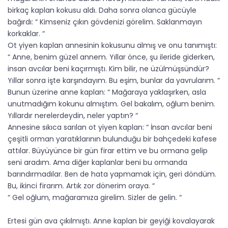
birkaç kaplan kokusu aldı. Daha sonra olanca gücüyle
bağırdı: “ Kimseniz çıkın gövdenizi görelim. Saklanmayın
korkaklar. “
Ot yiyen kaplan annesinin kokusunu almış ve onu tanımıştı:
“ Anne, benim güzel annem. Yıllar önce, şu ileride giderken,
insan avcılar beni kaçırmıştı. Kim bilir, ne üzülmüşsündür?
Yıllar sonra işte karşındayım. Bu eşim, bunlar da yavrularım. “
Bunun üzerine anne kaplan: “ Mağaraya yaklaşırken, asla
unutmadığım kokunu almıştım. Gel bakalım, oğlum benim.
Yıllardır nerelerdeydin, neler yaptın? “
Annesine sıkıca sarılan ot yiyen kaplan: “ İnsan avcılar beni
çeşitli orman yaratıklarının bulunduğu bir bahçedeki kafese
attılar. Büyüyünce bir gün firar ettim ve bu ormana gelip
seni aradım. Ama diğer kaplanlar beni bu ormanda
barındırmadılar. Ben de hata yapmamak için, geri döndüm.
Bu, ikinci firarım. Artık zor dönerim oraya. “
“ Gel oğlum, mağaramıza girelim. Sizler de gelin. “
Ertesi gün ava çıkılmıştı. Anne kaplan bir geyiği kovalayarak