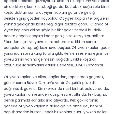
ağaçlar arasında geziniyordu. Aniden tel örgülerin yanındaki
bir delikten çıkan köstebeği gördü. Köstebek, sağa sola biraz
koşturduktan sonra ot yiyen kaplanı görünce geldiği
delikten girip gözden kayboldu. Ot yiyen kaplan tel örgülerin
yanına geldiğinde köstebeği diğer tarafta gördü. O anda ot
yiyen kaplanın aklına şöyle bir fikir geldi: Yerdeki bu delik
benim geçebileceğim kadar geniş olsa karşıya çıkabilirim.
Fikrinden eşini ve yavrularını haberdar ettikten sonra
pençeleriyle toprağı kazmaya başladı. Ot yiyen kaplan gece
yarısından sonra karşı tarafa çıktı. Hemen seslenip eşinin ve
yavrularının yanına gelmesini sağladı. Birlikte koşarak
özgürlüğe ilk adımlarını attılar. Hedefleri, Büyük Orman’dı.
Ot yiyen kaplan ve ailesi, dağlardan, tepelerden geçerek,
günler sonra Büyük Orman’a vardı. Özgürlük güzeldi,
bağımsızlık güzeldi. Kim kendinde nasıl bir hak buluyordu da,
yavru kaplanı annesinden ayırıp, esaret altında, tek başına,
demir parmaklıklar arkasına atıyordu. Pek çok karanlık
gecede ot yiyen kaplanın ağladığını ve anne gel, beni bu
hapishaneden kurtar. Bebek bir kaplanı, suçu yokken acılar