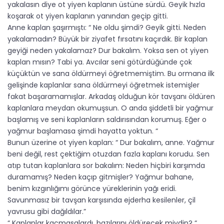
yakalasın diye ot yiyen kaplanın üstüne sürdü. Geyik hızla
koşarak ot yiyen kaplanın yanından geçip gitti.
Anne kaplan şaşırmıştı: “ Ne oldu şimdi? Geyik gitti. Neden
yakalamadın? Büyük bir ziyafet fırsatını kaçırdık. Bir kaplan
geyiği neden yakalamaz? Dur bakalım. Yoksa sen ot yiyen
kaplan mısın? Tabi ya. Avcılar seni götürdüğünde çok
küçüktün ve sana öldürmeyi öğretmemiştim. Bu ormana ilk
gelişinde kaplanlar sana öldürmeyi öğretmek istemişler
fakat başaramamışlar. Arkadaş olduğun kör tavşanı öldüren
kaplanlara meydan okumuşsun. O anda şiddetli bir yağmur
başlamış ve seni kaplanların saldırısından korumuş. Eğer o
yağmur başlamasa şimdi hayatta yoktun. “
Bunun üzerine ot yiyen kaplan: “ Dur bakalım, anne. Yağmur
beni değil, rest çektiğim otuzdan fazla kaplanı korudu. Sen
atıp tutan kaplanlara sor bakalım: Neden hiçbiri karşımda
duramamış? Neden kaçıp gitmişler? Yağmur bahane,
benim kızgınlığımı görünce yüreklerinin yağı eridi.
Savunmasız bir tavşan karşısında ejderha kesilenler, çil
yavrusu gibi dağıldılar.”
“ Kaplanlar kaçmasalardı, bazılarını öldürecek miydin? “