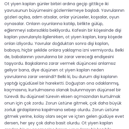
Ot yiyen kaplan günler birbiri ardına geçip gittikçe iki
yavrusunun büyümesini gözlemlemeye başladı. Yavrularının
gözleri açılsa, adım atsalar, onlar yürüseler, koşsalar, oyun
oynasalar. Onların oyunlarına katılıp, birlikte gülüp,
eğlenmeyi sabırsızlıkla bekliyordu. Kafesin bir köşesinde dişi
kaplan yavrularıyla ilgilenirken, ot yiyen kaplan, karşı köşede
onları izliyordu. Yavrular doğduktan sonra dişi kaplan,
babaya, hiçbir şekilde onlara yaklaşma izni vermiyordu. Belki
de, babalarının yavrularına bir zarar vereceği endişesini
taşıyordu. Başkalarına zarar vermek düşüncesi anlamsız
geliyor bana, diye düşünen ot yiyen kaplan neden
yavrularına zarar versindi? Belki ki, bu durum dişi kaplanın
yaptığı içgüdüsel bir hareketti. Doğuştan ona odaklanmış,
kaçmasına, kurtulmasına olanak bulunmayan düşünsel bir
türevdi. Bu düşünsel türevin eksen açmazından kurtulmak
onun için çok zordu. Zorun üstüne gitmek, çok daha büyük
zorluk girdaplarına kapılmana sebep olurdu. Zorun üstüne
gitmek yerine, kolay olanı seçer ve içten gelen güdüye evet
dersen, her şey çok daha basit olurdu. Ot yiyen kaplan