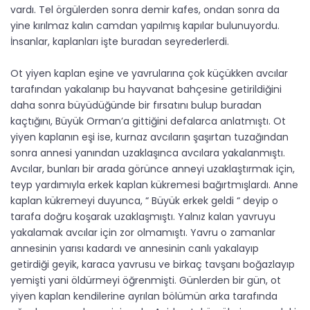
vardı. Tel örgülerden sonra demir kafes, ondan sonra da
yine kırılmaz kalın camdan yapılmış kapılar bulunuyordu.
İnsanlar, kaplanları işte buradan seyrederlerdi.
Ot yiyen kaplan eşine ve yavrularına çok küçükken avcılar
tarafından yakalanıp bu hayvanat bahçesine getirildiğini
daha sonra büyüdüğünde bir fırsatını bulup buradan
kaçtığını, Büyük Orman’a gittiğini defalarca anlatmıştı. Ot
yiyen kaplanın eşi ise, kurnaz avcıların şaşırtan tuzağından
sonra annesi yanından uzaklaşınca avcılara yakalanmıştı.
Avcılar, bunları bir arada görünce anneyi uzaklaştırmak için,
teyp yardımıyla erkek kaplan kükremesi bağırtmışlardı. Anne
kaplan kükremeyi duyunca, “ Büyük erkek geldi “ deyip o
tarafa doğru koşarak uzaklaşmıştı. Yalnız kalan yavruyu
yakalamak avcılar için zor olmamıştı. Yavru o zamanlar
annesinin yarısı kadardı ve annesinin canlı yakalayıp
getirdiği geyik, karaca yavrusu ve birkaç tavşanı boğazlayıp
yemişti yani öldürmeyi öğrenmişti. Günlerden bir gün, ot
yiyen kaplan kendilerine ayrılan bölümün arka tarafında