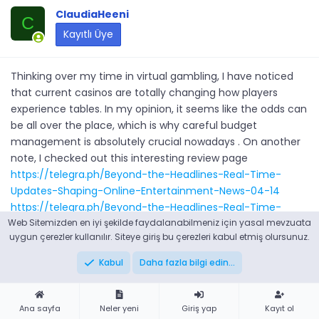
ClaudiaHeeni
C
Kayıtlı Üye
Thinking over my time in virtual gambling, I have noticed
that current casinos are totally changing how players
experience tables. In my opinion, it seems like the odds can
be all over the place, which is why careful budget
management is absolutely crucial nowadays . On another
note, I checked out this interesting review page
https://telegra.ph/Beyond-the-Headlines-Real-Time-
Updates-Shaping-Online-Entertainment-News-04-14
https://telegra.ph/Beyond-the-Headlines-Real-Time-
Updates-Shaping-Online-Entertainment-News-04-14
Web Sitemizden en iyi şekilde faydalanabilmeniz için yasal mevzuata
uygun çerezler kullanılır. Siteye giriş bu çerezleri kabul etmiş olursunuz.
where people share various winning systems, and it’s been
really helpful for keeping my risks down . Something I
Kabul
Daha fazla bilgi edin…
constantly tell newbies is to never track losses , because
that’s usually when the fun goes wrong . Lately, I've also
started questioning whether the stream croupier options
Ana sayfa
Neler yeni
Giriş yap
Kayıt ol