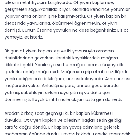
ailesinin et ihtiyacını karşılıyordu. Ot yiyen kaplan ise,
gelişmeleri soğukkanlılıkla izliyor, olanlara kendince yorumlar
yapıyor ama onların işine karışmıyordu. Ot yiyen kaplan bir
defasında yavrularına, öldürmeyi öğrenmeyin, ot yiyin
demişti. Bunun üzerine yavruları ne dese beğenirsiniz: Biz ot
yemeyiz, et isteriz.
Bir gün ot yiyen kaplan, eşi ve iki yavrusuyla ormanın
derinliklerinde gezerken, ilerideki kayalıklardaki mağara
dikkatini çekti. Yanılmıyorsa bu mağara onun dünyaya ilk
gözlerini açtığı mağaraydı. Mağaraya girip etrafı gezdiğinde
yanılmadığını anladı. Mağara, annesi kokuyordu. Ama annesi
mağarada yoktu. Anladığına göre, annesi gece burada
yatmış, sabahleyin avlanmaya gitmiş ve daha geri
dönmemişti. Büyük bir ihtimalle akşamüstü geri dönerdi.
Aradan birkaç saat geçmişti ki, bir kaplan kükremesi
duyuldu. Ot yiyen kaplan ve ailesinin başları sesin geldiği
tarafa doğru döndü. Bir kaplan yavaş adımlarla gelerek
mağaranın önünde durdu. Havayı kokladı. Tanıdık, tanımadık