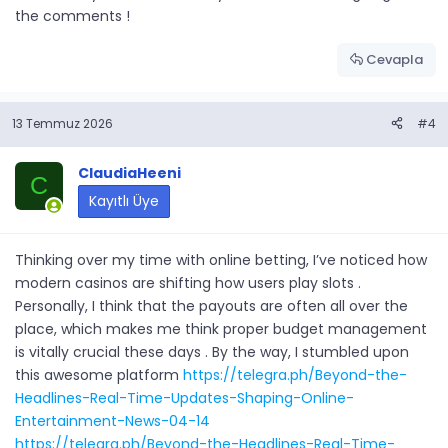
the comments !
Cevapla
13 Temmuz 2026
#4
ClaudiaHeeni
C
Kayıtlı Üye
Thinking over my time with online betting, I’ve noticed how
modern casinos are shifting how users play slots .
Personally, I think that the payouts are often all over the
place, which makes me think proper budget management
is vitally crucial these days . By the way, I stumbled upon
this awesome platform
https://telegra.ph/Beyond-the-
Headlines-Real-Time-Updates-Shaping-Online-
Entertainment-News-04-14
https://telegra.ph/Beyond-the-Headlines-Real-Time-