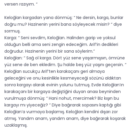
versen razıyım. “
Keloğlan kargadan yana dönmüş: “ Ne dersin, karga, bunlar
doğru mu? Hazinenin yerini bana söyleyecek misin? “ diye
sormuş.
Karga: “ Seni sevdim, Keloğlan. Halinden garip ve yoksul
olduğun belli ama seni zengin edeceğim. Arif’in dedikleri
doğrudur. Hazinenin yerini bir sana söylerim.”
Keloğlan: “ Sağ ol karga. Dört yüz sene yaşarmışsın, ömrüne
yüz sene de ben ekledim. Şu halde beş yüz yaşını geçersin. “
Keloğlan sucukçu Arif’ten karakaçanı geri almaya
geleceğini ve onu kesinlikle kesmeyeceği sözünü aldıktan
sonra kargayı alarak evinin yolunu tutmuş. Evde Keloğlan’ın
karakaçanı bir kargaya değiştiğini duyan anası beyninden
vurulmuşa dönmüş: “ Hani nohut, mercimek? Biz kışın bu
kargayı mı yiyeceğiz? “ Diye bağırarak sopasını kaptığı gibi
Keloğlan’a vurmaya başlamış. Keloğlan kendini dışarı zor
atmış. Yandım anam, yandım anam, diye bağırarak koşarak
uzaklaşmış.