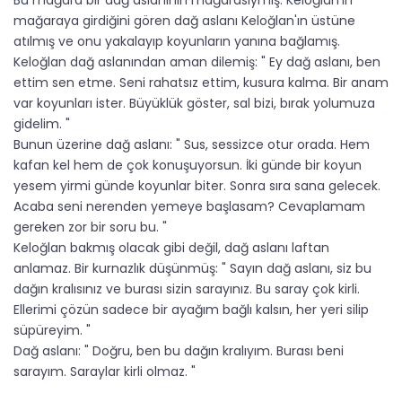
Bu mağara bir dağ aslanının mağarasıymış. Keloğlan'ın
mağaraya girdiğini gören dağ aslanı Keloğlan'ın üstüne
atılmış ve onu yakalayıp koyunların yanına bağlamış.
Keloğlan dağ aslanından aman dilemiş: " Ey dağ aslanı, ben
ettim sen etme. Seni rahatsız ettim, kusura kalma. Bir anam
var koyunları ister. Büyüklük göster, sal bizi, bırak yolumuza
gidelim. "
Bunun üzerine dağ aslanı: " Sus, sessizce otur orada. Hem
kafan kel hem de çok konuşuyorsun. İki günde bir koyun
yesem yirmi günde koyunlar biter. Sonra sıra sana gelecek.
Acaba seni nerenden yemeye başlasam? Cevaplamam
gereken zor bir soru bu. "
Keloğlan bakmış olacak gibi değil, dağ aslanı laftan
anlamaz. Bir kurnazlık düşünmüş: " Sayın dağ aslanı, siz bu
dağın kralısınız ve burası sizin sarayınız. Bu saray çok kirli.
Ellerimi çözün sadece bir ayağım bağlı kalsın, her yeri silip
süpüreyim. "
Dağ aslanı: " Doğru, ben bu dağın kralıyım. Burası beni
sarayım. Saraylar kirli olmaz. "