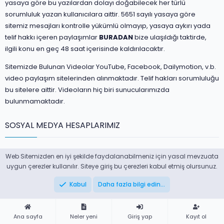
yasaya göre bu yazılardan dolayı doğabilecek her türlü
sorumluluk yazan kullanıcılara aittir. 5651 sayılı yasaya göre
sitemiz mesajları kontrolle yükümlü olmayıp, yasaya aykırı yada
telif hakkı içeren paylaşımlar
BURADAN
bize ulaşıldığı taktirde,
ilgili konu en geç 48 saat içerisinde kaldırılacaktır.
Sitemizde Bulunan Videolar YouTube, Facebook, Dailymotion, v.b.
video paylaşım sitelerinden alınmaktadır. Telif hakları sorumluluğu
bu sitelere aittir. Videoların hiç biri sunucularımızda
bulunmamaktadır.
SOSYAL MEDYA HESAPLARIMIZ
Facebook
Twitter
youtube
Instagram
Pinterest
Web Sitemizden en iyi şekilde faydalanabilmeniz için yasal mevzuata
uygun çerezler kullanılır. Siteye giriş bu çerezleri kabul etmiş olursunuz.
Bize ulaşın
Şartlar ve kurallar
Gizlilik politikası
Yardım
da
Kabul
Daha fazla bilgi edin…
Ana sayfa
pa sorgula
yarbay nedir, yarbay nasıl olunur
R
S
S
®
Ana sayfa
Neler yeni
Giriş yap
Kayıt ol
Community platform by XenForo
© 2010-2024 XenForo Ltd.
| Forum Klas -