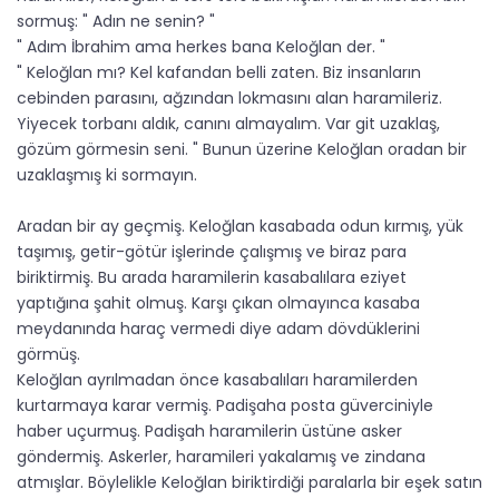
sormuş: " Adın ne senin? "
" Adım İbrahim ama herkes bana Keloğlan der. "
" Keloğlan mı? Kel kafandan belli zaten. Biz insanların
cebinden parasını, ağzından lokmasını alan haramileriz.
Yiyecek torbanı aldık, canını almayalım. Var git uzaklaş,
gözüm görmesin seni. " Bunun üzerine Keloğlan oradan bir
uzaklaşmış ki sormayın.
Aradan bir ay geçmiş. Keloğlan kasabada odun kırmış, yük
taşımış, getir-götür işlerinde çalışmış ve biraz para
biriktirmiş. Bu arada haramilerin kasabalılara eziyet
yaptığına şahit olmuş. Karşı çıkan olmayınca kasaba
meydanında haraç vermedi diye adam dövdüklerini
görmüş.
Keloğlan ayrılmadan önce kasabalıları haramilerden
kurtarmaya karar vermiş. Padişaha posta güverciniyle
haber uçurmuş. Padişah haramilerin üstüne asker
göndermiş. Askerler, haramileri yakalamış ve zindana
atmışlar. Böylelikle Keloğlan biriktirdiği paralarla bir eşek satın