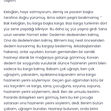
taşırım.”
Keloğlan, hayır satmıyorum, demiş ve pazarın başka
tarafına doğru yürümüş. Ama adam peşini bırakmamış: “
Bak Keloğlan, bu karga başka karga. Bazı karga türlerinin dört
yüz sene yaşadığı biliniyor. Bu daha üç yüz yaşına girdi. Sana
uzun seneler hizmet eder. Dedemin dedesinden kalmış.
Ona da dedelerinden kalmış. Bilmem kaç nesil öncesinden
dedem korsanmış. Bu kargayı beslermiş. Arkadaşlarından
habersiz, onlar uyurken, korsan gemisinden bir sandık
hazineyi alarak bir mağaraya götürüp gömmüş. Korsan
dedem bir soygunda vurularak ölünce hazinenin yerini bilen
sadece bu karga kalmış. Babam çok uğraştı, ben çok
uğraştım, yalvardım, ayaklarına kapandım ama karga
hazinenin yerini söylemiyor. Geçen gün ağzımdan kötü bir
söz kaçırdım ve karga, sana, çocuğuna, soyuna, sopuna,
hazinenin yerini söylemem, dedi. Ben de umudu kestim.
Pazarda dolaşırken seni görmüş, beni bu kel çocuğa
satarsan ona hazinenin yerini söylerim, dedi. Benim bütün
çabam, uğraşım bundan. Hazineyi bulursan, onda birini