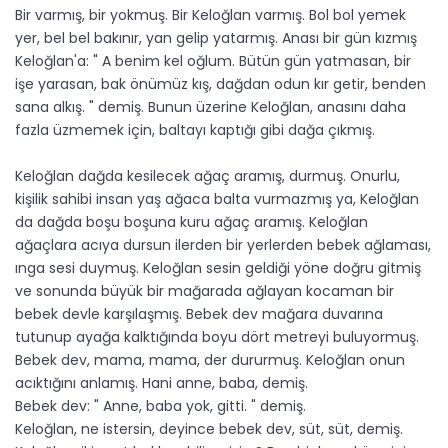
Bir varmış, bir yokmuş. Bir Keloğlan varmış. Bol bol yemek
yer, bel bel bakınır, yan gelip yatarmış. Anası bir gün kızmış
Keloğlan'a: " A benim kel oğlum. Bütün gün yatmasan, bir
işe yarasan, bak önümüz kış, dağdan odun kır getir, benden
sana alkış. " demiş. Bunun üzerine Keloğlan, anasını daha
fazla üzmemek için, baltayı kaptığı gibi dağa çıkmış.
Keloğlan dağda kesilecek ağaç aramış, durmuş. Onurlu,
kişilik sahibi insan yaş ağaca balta vurmazmış ya, Keloğlan
da dağda boşu boşuna kuru ağaç aramış. Keloğlan
ağaçlara acıya dursun ilerden bir yerlerden bebek ağlaması,
ınga sesi duymuş. Keloğlan sesin geldiği yöne doğru gitmiş
ve sonunda büyük bir mağarada ağlayan kocaman bir
bebek devle karşılaşmış. Bebek dev mağara duvarına
tutunup ayağa kalktığında boyu dört metreyi buluyormuş.
Bebek dev, mama, mama, der dururmuş. Keloğlan onun
acıktığını anlamış. Hani anne, baba, demiş.
Bebek dev: " Anne, baba yok, gitti. " demiş.
Keloğlan, ne istersin, deyince bebek dev, süt, süt, demiş.