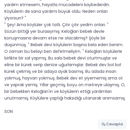
yardım etmesem, hayatla mücadeleni kaybederdin.
Köylülerin de sana yardımı büyük oldu. Neden onları
yiyorsun? "
" Şey! Ama köylüler çok tatlı. Çıtır çıtır yedim onları. "
Sözün bittiği yer burasıymış. Keloğlan bebek devle
konuşmasına devam etse ne olacakmış? Şöyle bir
düşünmüş. " Bebek devi köylülerin başına bela eden benim.
O zaman bu belayı ben defetmeliyim. " Keloğlan köylülerle
birlikte bir sal yapmış. Bu sala bebek devi oturtmuşlar ve
eline bir kürek verip denize uğurlamışlar. Bebek dev bol bol
kürek çekmiş ve bir adaya ayak basmış. Bu adada insan
yokmuş, hayvan yokmuş. Bebek dev et yiyememiş ama ot
ve yaprak yemiş. Yıllar geçmiş, boyu on metreye ulaşmış. O,
bir bebekken Keloğlan'ın ve köylülerin ettiği yardımları
unutmamış. Köylülere yaptığı haksızlığı utanarak anımsamış.
SON
Cevapla