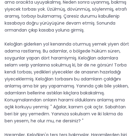
ama oracıkta uyuyakalmış. Neden sonra uyanmış, bakmış
yiyecek torbası yok. Üzülmüş, dövünmüş, söylenmiş, etrafı
aramış, torbayı bulamamış. Çaresiz durumu kabullenip
kasabaya doğru yürüyüşüne devam etmiş. Sonunda
ormandan çıkıp kasaba yoluna girmiş.
Keloğlan giderken yol kenarında oturmuş yemek yiyen dört
adama rastlamış. Bu adamlar, o bölgede hüküm süren,
soygunlar yapan dört haramiymiş. Keloğlan adamlara
selam verip yanlarına sokulmuş ki, bir de ne görsün! Torba
kendi torbası, yedikleri yiyecekler de anasının hazırladığı
yiyeceklermiş. Keloğlan torbasını bu adamların çaldığını
anlamış ama bir şey yapamamış. Yanında çakı bile yokken,
adamların bellerine astıkları kılıçlara bakakalmış.
Konuşmalarından onların harami olduklarını anlamış ama
açlık korkuyu yenmiş: " Ağalar, karnım çok açtır. Sabahtan
beri bir şey yemedim. Yanınıza sokulsam ve iki lokma da
ben yesem, he olur mu, ne dersiniz? "
Haramiler, Keloğlan'a ters ters bakmışlar. Haramilerden biri