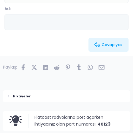
15
Georgia
Metni iki yana yasla
Çıkıntı
Adı
Başlık 3
18
Tahoma
22
Times New Roman
26
Trebuchet MS
Verdana
Cevap yaz
Facebook
X (Twitter)
LinkedIn
Reddit
Pinterest
Tumblr
WhatsApp
E-posta
Paylaş:
Hikayeler
Flatcast radyolarına port açarken
ihtiyacınız olan port numarası:
40123