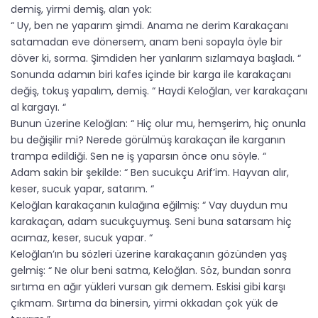
demiş, yirmi demiş, alan yok:
“ Uy, ben ne yaparım şimdi. Anama ne derim Karakaçanı
satamadan eve dönersem, anam beni sopayla öyle bir
döver ki, sorma. Şimdiden her yanlarım sızlamaya başladı. “
Sonunda adamın biri kafes içinde bir karga ile karakaçanı
değiş, tokuş yapalım, demiş. “ Haydi Keloğlan, ver karakaçanı
al kargayı. “
Bunun üzerine Keloğlan: “ Hiç olur mu, hemşerim, hiç onunla
bu değişilir mi? Nerede görülmüş karakaçan ile karganın
trampa edildiği. Sen ne iş yaparsın önce onu söyle. “
Adam sakin bir şekilde: “ Ben sucukçu Arif’im. Hayvan alır,
keser, sucuk yapar, satarım. “
Keloğlan karakaçanın kulağına eğilmiş: “ Vay duydun mu
karakaçan, adam sucukçuymuş. Seni buna satarsam hiç
acımaz, keser, sucuk yapar. “
Keloğlan’ın bu sözleri üzerine karakaçanın gözünden yaş
gelmiş: “ Ne olur beni satma, Keloğlan. Söz, bundan sonra
sırtıma en ağır yükleri vursan gık demem. Eskisi gibi karşı
çıkmam. Sırtıma da binersin, yirmi okkadan çok yük de