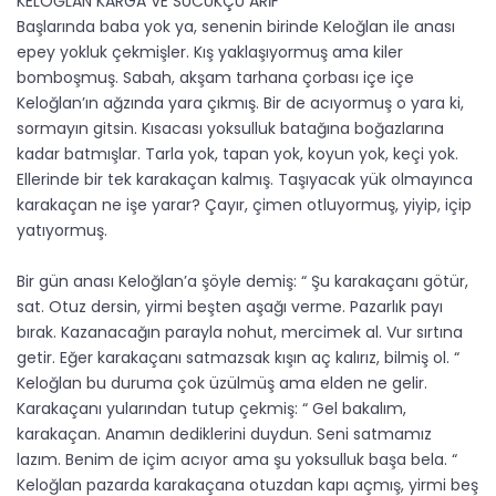
KELOĞLAN KARGA VE SUCUKÇU ARİF
Başlarında baba yok ya, senenin birinde Keloğlan ile anası
epey yokluk çekmişler. Kış yaklaşıyormuş ama kiler
bomboşmuş. Sabah, akşam tarhana çorbası içe içe
Keloğlan’ın ağzında yara çıkmış. Bir de acıyormuş o yara ki,
sormayın gitsin. Kısacası yoksulluk batağına boğazlarına
kadar batmışlar. Tarla yok, tapan yok, koyun yok, keçi yok.
Ellerinde bir tek karakaçan kalmış. Taşıyacak yük olmayınca
karakaçan ne işe yarar? Çayır, çimen otluyormuş, yiyip, içip
yatıyormuş.
Bir gün anası Keloğlan’a şöyle demiş: “ Şu karakaçanı götür,
sat. Otuz dersin, yirmi beşten aşağı verme. Pazarlık payı
bırak. Kazanacağın parayla nohut, mercimek al. Vur sırtına
getir. Eğer karakaçanı satmazsak kışın aç kalırız, bilmiş ol. “
Keloğlan bu duruma çok üzülmüş ama elden ne gelir.
Karakaçanı yularından tutup çekmiş: “ Gel bakalım,
karakaçan. Anamın dediklerini duydun. Seni satmamız
lazım. Benim de içim acıyor ama şu yoksulluk başa bela. “
Keloğlan pazarda karakaçana otuzdan kapı açmış, yirmi beş