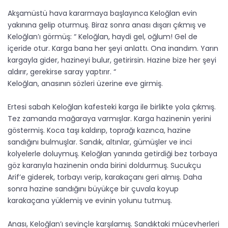
Akşamüstü hava kararmaya başlayınca Keloğlan evin
yakınına gelip oturmuş. Biraz sonra anası dışarı çıkmış ve
Keloğlan’ı görmüş: “ Keloğlan, haydi gel, oğlum! Gel de
içeride otur. Karga bana her şeyi anlattı. Ona inandım. Yarın
kargayla gider, hazineyi bulur, getirirsin. Hazine bize her şeyi
aldırır, gerekirse saray yaptırır. “
Keloğlan, anasının sözleri üzerine eve girmiş.
Ertesi sabah Keloğlan kafesteki karga ile birlikte yola çıkmış.
Tez zamanda mağaraya varmışlar. Karga hazinenin yerini
göstermiş. Koca taşı kaldırıp, toprağı kazınca, hazine
sandığını bulmuşlar. Sandık, altınlar, gümüşler ve inci
kolyelerle doluymuş. Keloğlan yanında getirdiği bez torbaya
göz kararıyla hazinenin onda birini doldurmuş. Sucukçu
Arif’e giderek, torbayı verip, karakaçanı geri almış. Daha
sonra hazine sandığını büyükçe bir çuvala koyup
karakaçana yüklemiş ve evinin yolunu tutmuş.
Anası, Keloğlan’ı sevinçle karşılamış. Sandıktaki mücevherleri