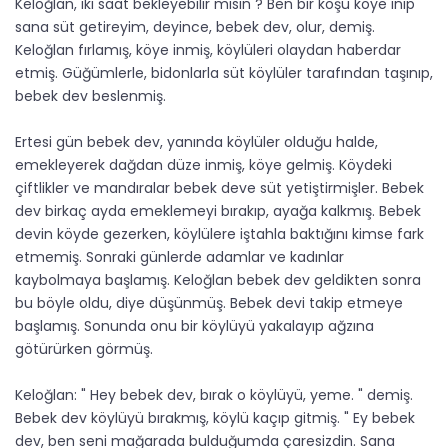
Keloğlan, iki saat bekleyebilir misin ? Ben bir koşu köye inip
sana süt getireyim, deyince, bebek dev, olur, demiş.
Keloğlan fırlamış, köye inmiş, köylüleri olaydan haberdar
etmiş. Güğümlerle, bidonlarla süt köylüler tarafından taşınıp,
bebek dev beslenmiş.
Ertesi gün bebek dev, yanında köylüler olduğu halde,
emekleyerek dağdan düze inmiş, köye gelmiş. Köydeki
çiftlikler ve mandıralar bebek deve süt yetiştirmişler. Bebek
dev birkaç ayda emeklemeyi bırakıp, ayağa kalkmış. Bebek
devin köyde gezerken, köylülere iştahla baktığını kimse fark
etmemiş. Sonraki günlerde adamlar ve kadınlar
kaybolmaya başlamış. Keloğlan bebek dev geldikten sonra
bu böyle oldu, diye düşünmüş. Bebek devi takip etmeye
başlamış. Sonunda onu bir köylüyü yakalayıp ağzına
götürürken görmüş.
Keloğlan: " Hey bebek dev, bırak o köylüyü, yeme. " demiş.
Bebek dev köylüyü bırakmış, köylü kaçıp gitmiş. " Ey bebek
dev, ben seni mağarada bulduğumda çaresizdin. Sana