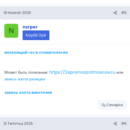
19 Haziran 2026
#5
nzrper
N
Kayıtlı Üye
веселящий газ в стоматологии
Может быть полезным:
https://24promoazotmoscow.ru
или
закись азота реакции
закись азота анестезия
Cevapla
13 Temmuz 2026
#6