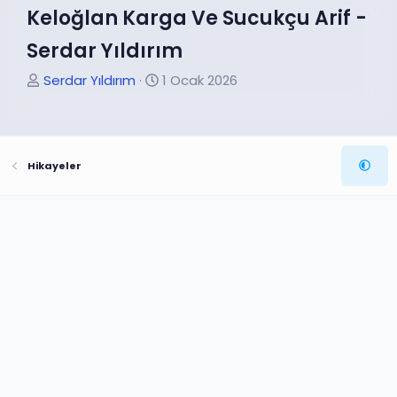
Keloğlan Karga Ve Sucukçu Arif -
Serdar Yıldırım
K
B
Serdar Yıldırım
1 Ocak 2026
o
a
n
ş
u
l
Hikayeler
y
a
u
n
B
g
a
ı
ş
ç
l
t
a
a
t
r
a
i
n
h
i