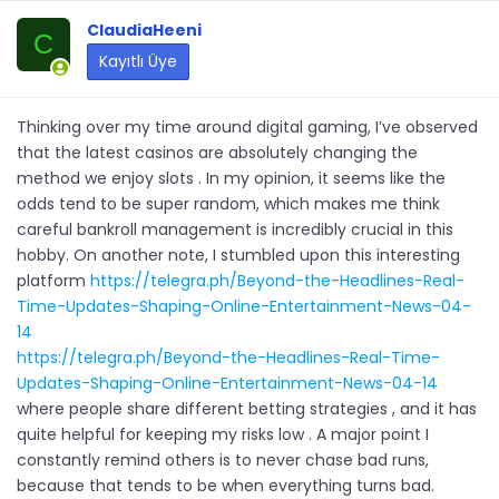
ClaudiaHeeni
C
Kayıtlı Üye
Thinking over my time around digital gaming, I’ve observed
that the latest casinos are absolutely changing the
method we enjoy slots . In my opinion, it seems like the
odds tend to be super random, which makes me think
careful bankroll management is incredibly crucial in this
hobby. On another note, I stumbled upon this interesting
platform
https://telegra.ph/Beyond-the-Headlines-Real-
Time-Updates-Shaping-Online-Entertainment-News-04-
14
https://telegra.ph/Beyond-the-Headlines-Real-Time-
Updates-Shaping-Online-Entertainment-News-04-14
where people share different betting strategies , and it has
quite helpful for keeping my risks low . A major point I
constantly remind others is to never chase bad runs,
because that tends to be when everything turns bad.