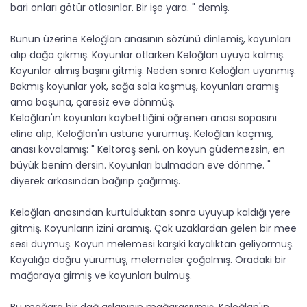
bari onları götür otlasınlar. Bir işe yara. " demiş.
Bunun üzerine Keloğlan anasının sözünü dinlemiş, koyunları
alıp dağa çıkmış. Koyunlar otlarken Keloğlan uyuya kalmış.
Koyunlar almış başını gitmiş. Neden sonra Keloğlan uyanmış.
Bakmış koyunlar yok, sağa sola koşmuş, koyunları aramış
ama boşuna, çaresiz eve dönmüş.
Keloğlan'ın koyunları kaybettiğini öğrenen anası sopasını
eline alıp, Keloğlan'ın üstüne yürümüş. Keloğlan kaçmış,
anası kovalamış: " Keltoroş seni, on koyun güdemezsin, en
büyük benim dersin. Koyunları bulmadan eve dönme. "
diyerek arkasından bağırıp çağırmış.
Keloğlan anasından kurtulduktan sonra uyuyup kaldığı yere
gitmiş. Koyunların izini aramış. Çok uzaklardan gelen bir mee
sesi duymuş. Koyun melemesi karşıki kayalıktan geliyormuş.
Kayalığa doğru yürümüş, melemeler çoğalmış. Oradaki bir
mağaraya girmiş ve koyunları bulmuş.