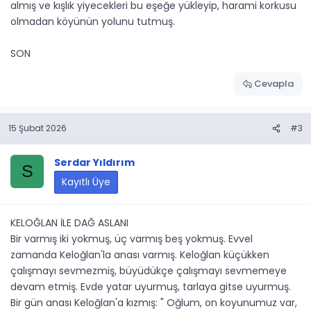
almış ve kışlık yiyecekleri bu eşeğe yükleyip, harami korkusu
olmadan köyünün yolunu tutmuş.
SON
Cevapla
15 Şubat 2026
#3
Serdar Yıldırım
S
Kayıtlı Üye
KELOĞLAN İLE DAĞ ASLANI
Bir varmış iki yokmuş, üç varmış beş yokmuş. Evvel
zamanda Keloğlan'la anası varmış. Keloğlan küçükken
çalışmayı sevmezmiş, büyüdükçe çalışmayı sevmemeye
devam etmiş. Evde yatar uyurmuş, tarlaya gitse uyurmuş.
Bir gün anası Keloğlan'a kızmış: " Oğlum, on koyunumuz var,