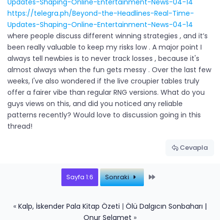
Updates-Shaping-Online-Entertainment-News-04-14
https://telegra.ph/Beyond-the-Headlines-Real-Time-
Updates-Shaping-Online-Entertainment-News-04-14
where people discuss different winning strategies , and it’s
been really valuable to keep my risks low . A major point I
always tell newbies is to never track losses , because it's
almost always when the fun gets messy . Over the last few
weeks, I've also wondered if the live croupier tables truly
offer a fairer vibe than regular RNG versions. What do you
guys views on this, and did you noticed any reliable
patterns recently? Would love to discussion going in this
thread!
Cevapla
Last
Sayfa 1:6
Sonraki
«
Kalp, İskender Pala Kitap Özeti
|
Ölü Dalgıcın Sonbaharı |
Onur Selamet
»