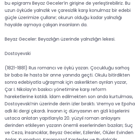
bu epigramı Beyaz Geceler’in girişine de yerleştirebiliriz. Bu
uzun öyküde yalnızlık ve çaresizlik karşı konulmaz bir edebi
güçle üzerimize çullanır; okurun olduğu kadar yalnızlığı
hayalde aşmaya çalışan insanların da.
Beyaz Geceler: Beyazlığın üzerinde yalnızlığın lekesi.
Dostoyevski
(1821-1881) Rus romancı ve öykü yazarı. Çocukluğu sarhoş
bir baba ile hasta bir anne yanında geçti. Okulu bitirdikten
sonra edebiyatla uğraşmak için askerlikten ayrılan yazar,
Çar I. Nikolay’ın baskıcı yönetimine karşı reform
hareketlerine katıldı. İdam edilmekten son anda kurtulması,
Dostoyevski’nin üzerinde derin izler bıraktı. Vremya ve Epoha
adlı iki dergi çıkardı. İnsanın iç dünyasının en gizli köşelerini
ustaca anlatan yapıtlarıyla 20. yüzyıl roman anlayışını
derinden etkileyen yazarın önemli eserlerinden bazıları; Suç
ve Ceza, İnsancıklar, Beyaz Geceler, Ezilenler, Ölüler Evinden
Anılar, Kumarbaz, Karamazof Kardeşler ve Budala’dır.