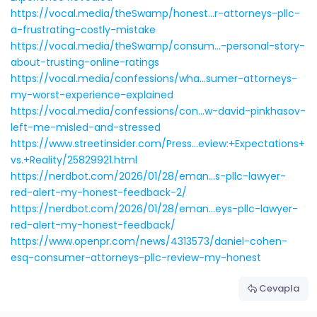
https://vocal.media/theSwamp/honest...r-attorneys-pllc-
a-frustrating-costly-mistake
https://vocal.media/theSwamp/consum...-personal-story-
about-trusting-online-ratings
https://vocal.media/confessions/wha...sumer-attorneys-
my-worst-experience-explained
https://vocal.media/confessions/con...w-david-pinkhasov-
left-me-misled-and-stressed
https://www.streetinsider.com/Press...eview:+Expectations+
vs.+Reality/25829921.html
https://nerdbot.com/2026/01/28/eman...s-pllc-lawyer-
red-alert-my-honest-feedback-2/
https://nerdbot.com/2026/01/28/eman...eys-pllc-lawyer-
red-alert-my-honest-feedback/
https://www.openpr.com/news/4313573/daniel-cohen-
esq-consumer-attorneys-pllc-review-my-honest
Cevapla