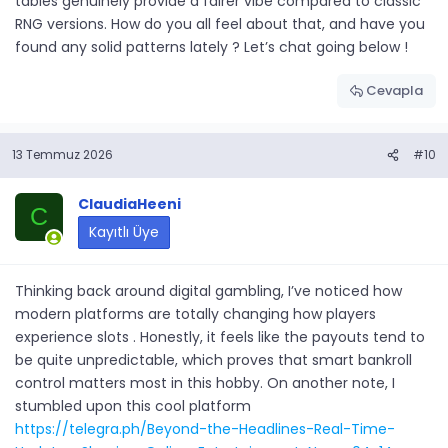
tables genuinely provide a fairer vibe compared to classic
RNG versions. How do you all feel about that, and have you
found any solid patterns lately ? Let’s chat going below !
Cevapla
13 Temmuz 2026
#10
ClaudiaHeeni
C
Kayıtlı Üye
Thinking back around digital gambling, I’ve noticed how
modern platforms are totally changing how players
experience slots . Honestly, it feels like the payouts tend to
be quite unpredictable, which proves that smart bankroll
control matters most in this hobby. On another note, I
stumbled upon this cool platform
https://telegra.ph/Beyond-the-Headlines-Real-Time-