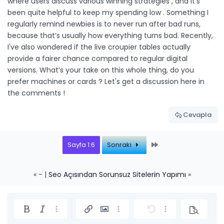
where users discuss various winning strategies , and it’s
been quite helpful to keep my spending low . Something I
regularly remind newbies is to never run after bad runs,
because that’s usually how everything turns bad. Recently,
I've also wondered if the live croupier tables actually
provide a fairer chance compared to regular digital
versions. What’s your take on this whole thing, do you
prefer machines or cards ? Let's get a discussion here in
the comments !
Cevapla
Last
Sayfa 1:6
Sonraki
« - |
Seo Açısından Sorunsuz Sitelerin Yapımı
»
Kalın
Yatık
Daha fazla seçenek…
Link ekle
Resim ekle
Daha fazla seçenek…
Geri al
Daha fazla seçe
Önizleme