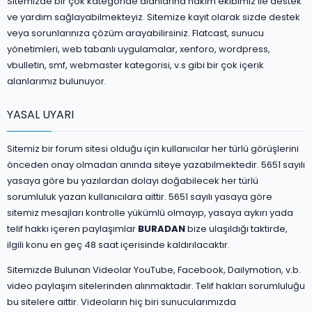
Sitemizde bir çok kategoride alanlarına hakim ekibimiz ile destek
ve yardım sağlayabilmekteyiz. Sitemize kayıt olarak sizde destek
veya sorunlarınıza çözüm arayabilirsiniz. Flatcast, sunucu
yönetimleri, web tabanlı uygulamalar, xenforo, wordpress,
vbulletin, smf, webmaster kategorisi, v.s gibi bir çok içerik
alanlarımız bulunuyor.
YASAL UYARI
Sitemiz bir forum sitesi olduğu için kullanıcılar her türlü görüşlerini
önceden onay olmadan anında siteye yazabilmektedir. 5651 sayılı
yasaya göre bu yazılardan dolayı doğabilecek her türlü
sorumluluk yazan kullanıcılara aittir. 5651 sayılı yasaya göre
sitemiz mesajları kontrolle yükümlü olmayıp, yasaya aykırı yada
telif hakkı içeren paylaşımlar
BURADAN
bize ulaşıldığı taktirde,
ilgili konu en geç 48 saat içerisinde kaldırılacaktır.
Sitemizde Bulunan Videolar YouTube, Facebook, Dailymotion, v.b.
video paylaşım sitelerinden alınmaktadır. Telif hakları sorumluluğu
bu sitelere aittir. Videoların hiç biri sunucularımızda