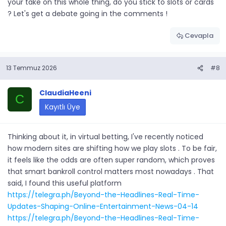
your take on this whole thing, do you stick to slots or cards
? Let's get a debate going in the comments !
Cevapla
13 Temmuz 2026
#8
ClaudiaHeeni
C
Kayıtlı Üye
Thinking about it, in virtual betting, I've recently noticed
how modern sites are shifting how we play slots . To be fair,
it feels like the odds are often super random, which proves
that smart bankroll control matters most nowadays . That
said, I found this useful platform
https://telegra.ph/Beyond-the-Headlines-Real-Time-
Updates-Shaping-Online-Entertainment-News-04-14
https://telegra.ph/Beyond-the-Headlines-Real-Time-