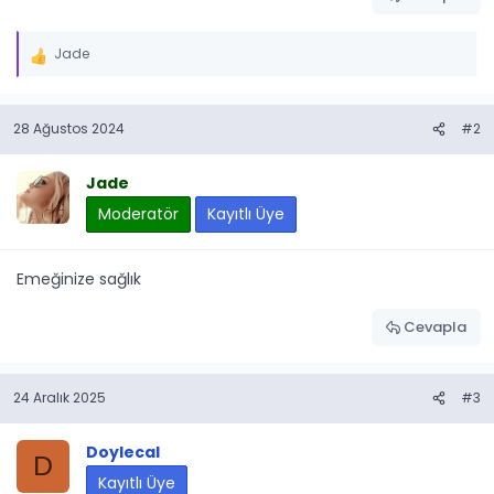
Jade
İ
f
a
28 Ağustos 2024
#2
d
e
l
Jade
e
Moderatör
Kayıtlı Üye
r
:
Emeğinize sağlık
Cevapla
24 Aralık 2025
#3
Doylecal
D
Kayıtlı Üye