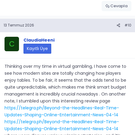
Cevapla
13 Temmuz 2026
#10
ClaudiaHeeni
C
Kayıtlı Üye
Thinking over my time in virtual gambling, I have come to
see how modern sites are totally changing how players
enjoy tables. To be fair, it seems that the odds tend to be
quite unpredictable, which makes me think smart budget
management is incredibly crucial nowadays . On another
note, I stumbled upon this interesting review page
https://telegra.ph/Beyond-the-Headlines-Real-Time-
Updates-Shaping-Online-Entertainment-News-04-14
https://telegra.ph/Beyond-the-Headlines-Real-Time-
Updates-Shaping-Online-Entertainment-News-04-14