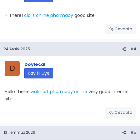
Hi there!
cialis online pharmacy
good site.
Cevapla
24 Aralık 2025
#4
Doylecal
D
Kayıtlı Üye
Hello there!
walmart pharmacy online
very good internet
site.
Cevapla
13 Temmuz 2026
#5