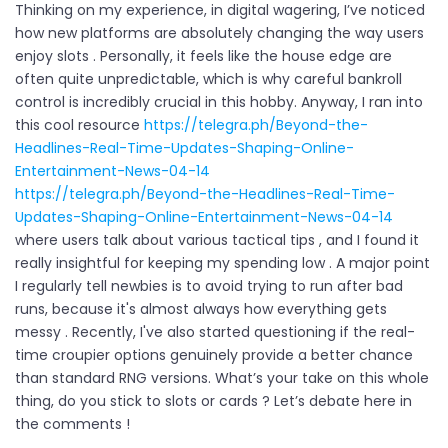
Thinking on my experience, in digital wagering, I’ve noticed
how new platforms are absolutely changing the way users
enjoy slots . Personally, it feels like the house edge are
often quite unpredictable, which is why careful bankroll
control is incredibly crucial in this hobby. Anyway, I ran into
this cool resource
https://telegra.ph/Beyond-the-
Headlines-Real-Time-Updates-Shaping-Online-
Entertainment-News-04-14
https://telegra.ph/Beyond-the-Headlines-Real-Time-
Updates-Shaping-Online-Entertainment-News-04-14
where users talk about various tactical tips , and I found it
really insightful for keeping my spending low . A major point
I regularly tell newbies is to avoid trying to run after bad
runs, because it's almost always how everything gets
messy . Recently, I've also started questioning if the real-
time croupier options genuinely provide a better chance
than standard RNG versions. What’s your take on this whole
thing, do you stick to slots or cards ? Let’s debate here in
the comments !