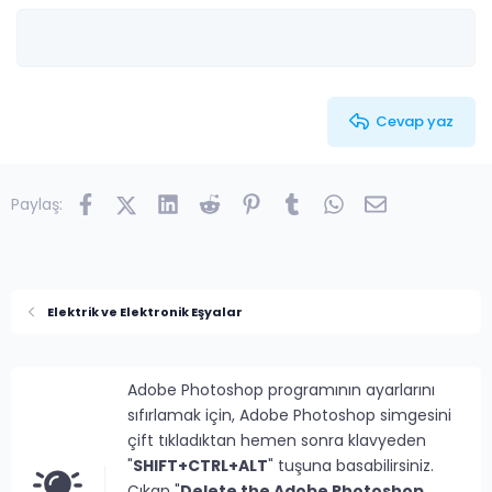
18
Tahoma
22
Times New Roman
26
Trebuchet MS
Verdana
Cevap yaz
Facebook
X (Twitter)
LinkedIn
Reddit
Pinterest
Tumblr
WhatsApp
E-posta
Paylaş:
Elektrik ve Elektronik Eşyalar
Adobe Photoshop programının ayarlarını
sıfırlamak için, Adobe Photoshop simgesini
çift tıkladıktan hemen sonra klavyeden
"
SHIFT+CTRL+ALT
" tuşuna basabilirsiniz.
Çıkan "
Delete the Adobe Photoshop