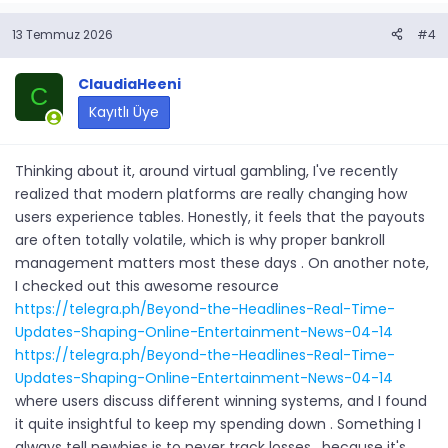
13 Temmuz 2026
#4
ClaudiaHeeni
C
Kayıtlı Üye
Thinking about it, around virtual gambling, I've recently
realized that modern platforms are really changing how
users experience tables. Honestly, it feels that the payouts
are often totally volatile, which is why proper bankroll
management matters most these days . On another note,
I checked out this awesome resource
https://telegra.ph/Beyond-the-Headlines-Real-Time-
Updates-Shaping-Online-Entertainment-News-04-14
https://telegra.ph/Beyond-the-Headlines-Real-Time-
Updates-Shaping-Online-Entertainment-News-04-14
where users discuss different winning systems, and I found
it quite insightful to keep my spending down . Something I
always tell newbies is to never track losses , because it's