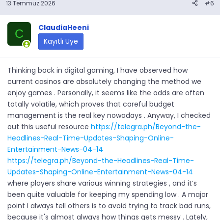
13 Temmuz 2026
#6
ClaudiaHeeni
C
Kayıtlı Üye
Thinking back in digital gaming, I have observed how
current casinos are absolutely changing the method we
enjoy games . Personally, it seems like the odds are often
totally volatile, which proves that careful budget
management is the real key nowadays . Anyway, I checked
out this useful resource
https://telegra.ph/Beyond-the-
Headlines-Real-Time-Updates-Shaping-Online-
Entertainment-News-04-14
https://telegra.ph/Beyond-the-Headlines-Real-Time-
Updates-Shaping-Online-Entertainment-News-04-14
where players share various winning strategies , and it’s
been quite valuable for keeping my spending low . A major
point I always tell others is to avoid trying to track bad runs,
because it's almost always how things gets messy . Lately,