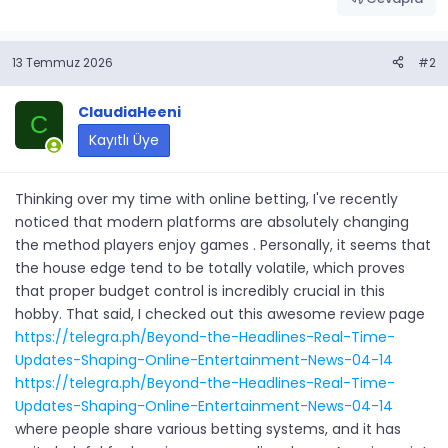
13 Temmuz 2026
#2
ClaudiaHeeni
C
Kayıtlı Üye
Thinking over my time with online betting, I've recently
noticed that modern platforms are absolutely changing
the method players enjoy games . Personally, it seems that
the house edge tend to be totally volatile, which proves
that proper budget control is incredibly crucial in this
hobby. That said, I checked out this awesome review page
https://telegra.ph/Beyond-the-Headlines-Real-Time-
Updates-Shaping-Online-Entertainment-News-04-14
https://telegra.ph/Beyond-the-Headlines-Real-Time-
Updates-Shaping-Online-Entertainment-News-04-14
where people share various betting systems, and it has