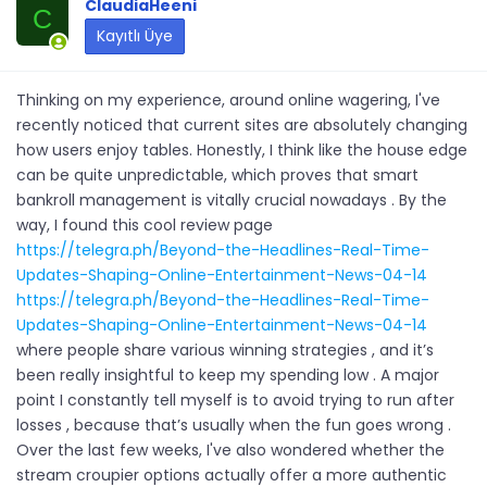
ClaudiaHeeni
C
Kayıtlı Üye
Thinking on my experience, around online wagering, I've
recently noticed that current sites are absolutely changing
how users enjoy tables. Honestly, I think like the house edge
can be quite unpredictable, which proves that smart
bankroll management is vitally crucial nowadays . By the
way, I found this cool review page
https://telegra.ph/Beyond-the-Headlines-Real-Time-
Updates-Shaping-Online-Entertainment-News-04-14
https://telegra.ph/Beyond-the-Headlines-Real-Time-
Updates-Shaping-Online-Entertainment-News-04-14
where people share various winning strategies , and it’s
been really insightful to keep my spending low . A major
point I constantly tell myself is to avoid trying to run after
losses , because that’s usually when the fun goes wrong .
Over the last few weeks, I've also wondered whether the
stream croupier options actually offer a more authentic