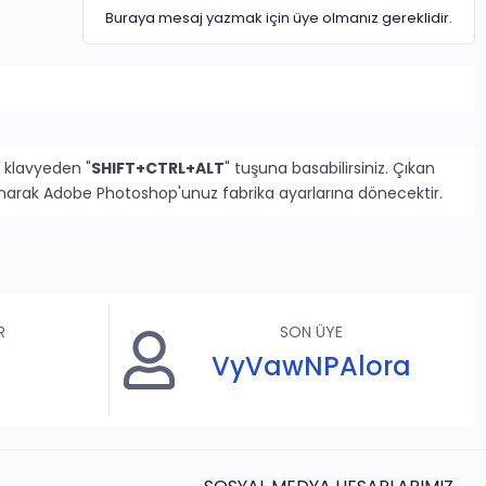
Buraya mesaj yazmak için üye olmanız gereklidir.
 klavyeden "
SHIFT+CTRL+ALT
" tuşuna basabilirsiniz. Çıkan
rlanarak Adobe Photoshop'unuz fabrika ayarlarına dönecektir.
R
SON ÜYE
VyVawNPAlora