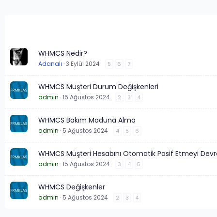
WHMCS Nedir?
Adanalı
3 Eylül 2024
5
6
7
WHMCS Müşteri Durum Değişkenleri
admin
15 Ağustos 2024
2
3
4
WHMCS Bakım Moduna Alma
admin
5 Ağustos 2024
4
5
6
WHMCS Müşteri Hesabını Otomatik Pasif Etmeyi Devre
admin
15 Ağustos 2024
3
4
5
WHMCS Değişkenler
admin
5 Ağustos 2024
2
3
4