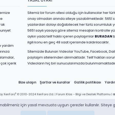
YASAL UYARI
ernize
Sitemiz bir forum sitesi olduğu için kullanıcılar her t
te
onay olmadan anında siteye yazabilmektedir. 5651 s
rak
yazılardan dolayı doğabilecek her türlü sorumluluk yaz
nuniyet
5651 sayılı yasaya göre sitemiz mesajları kontrolle 
aykırı yada telif hakkı içeren paylaşımlar
BURADAN
b
ilgili konu en geç 48 saat içerisinde kaldırılacaktır.
ve yardım
rınıza
Sitemizde Bulunan Videolar YouTube, Facebook, Dail
ulamalar,
paylaşım sitelerinden alınmaktadır. Telif hakları sorum
 çok içerik
Videoların hiç biri sunucularımızda bulunmamaktadır
Bize ulaşın
Şartlar ve kurallar
Gizlilik politikası
Yard
®
by XenForo
© 2010-2024 XenForo Ltd.
| Forum Klas - Bilgi ve Destek Platformu |
G
abilmeniz için yasal mevzuata uygun çerezler kullanılır. Siteye gi