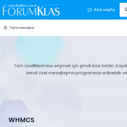
Ana sayfa
Yeni mesajlar
Tüm özelliklerimize erişmek için şimdi bize katılın. Kayd
kendi özel mesajlaşma programınızı edinebilir v
WHMCS