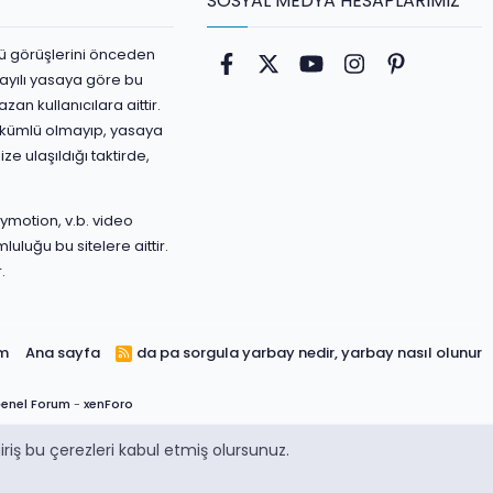
SOSYAL MEDYA HESAPLARIMIZ
ürlü görüşlerini önceden
Facebook
Twitter
youtube
Instagram
Pinterest
ayılı yasaya göre bu
an kullanıcılara aittir.
yükümlü olmayıp, yasaya
ize ulaşıldığı taktirde,
ymotion, v.b. video
luluğu bu sitelere aittir.
.
ım
Ana sayfa
da pa sorgula
yarbay nedir, yarbay nasıl olunur
R
S
S
enel Forum
-
xenForo
riş bu çerezleri kabul etmiş olursunuz.