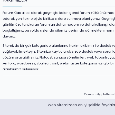
HAKKIMIZDA
Forum Klas ailesi olarak geçmişte kalan genel forum kültürünü mod
ederek yeni teknolojiyle birlikte sizlere sunmayı planlıyoruz. Geçmiş
gönlümüze taht kuran forumları daha modern ve daha kullanışlı ola
başlattığımız bu yolda sizleride ailemiz içerisinde görmekten mem
duyarız.
Sitemizde bir çok kategoride alanlarına hakim ekibimiz ile destek 
sağlayabilmekteyiz. Sitemize kayıt olarak sizde destek veya sorunla
çözüm arayabilirsiniz. Flatcast, sunucu yönetimleri, web tabanlı uyg
xenforo, wordpress, vbulletin, smf, webmaster kategorisi, v.s gibi bir
alanlarımız bulunuyor.
Community platform 
Web Sitemizden en iyi şekilde faydalan