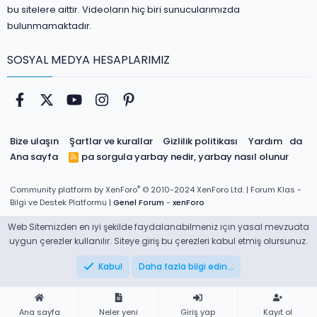
bu sitelere aittir. Videoların hiç biri sunucularımızda
bulunmamaktadır.
SOSYAL MEDYA HESAPLARIMIZ
Facebook
Twitter
youtube
Instagram
Pinterest
Bize ulaşın
Şartlar ve kurallar
Gizlilik politikası
Yardım
da
Ana sayfa
pa sorgula
yarbay nedir, yarbay nasıl olunur
R
S
S
®
Community platform by XenForo
© 2010-2024 XenForo Ltd.
| Forum Klas -
Bilgi ve Destek Platformu |
Genel Forum
-
xenForo
Web Sitemizden en iyi şekilde faydalanabilmeniz için yasal mevzuata
uygun çerezler kullanılır. Siteye giriş bu çerezleri kabul etmiş olursunuz.
Kabul
Daha fazla bilgi edin…
Ana sayfa
Neler yeni
Giriş yap
Kayıt ol