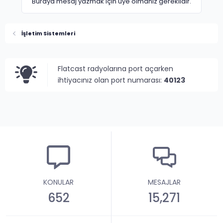
Buraya mesaj yazmak için üye olmanız gereklidir.
İşletim Sistemleri
Flatcast radyolarına port açarken
ihtiyacınız olan port numarası:
40123
KONULAR
MESAJLAR
652
15,271