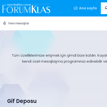
Ana sayfa
Yeni mesajlar
Tüm özelliklerimize erişmek için şimdi bize katılın. Kayd
kendi özel mesajlaşma programınızı edinebilir v
Gif Deposu