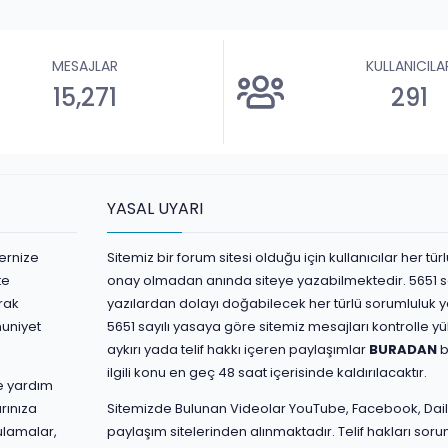
MESAJLAR
KULLANICILA
15,271
291
YASAL UYARI
ernize
Sitemiz bir forum sitesi olduğu için kullanıcılar her t
te
onay olmadan anında siteye yazabilmektedir. 5651 s
rak
yazılardan dolayı doğabilecek her türlü sorumluluk yaz
nuniyet
5651 sayılı yasaya göre sitemiz mesajları kontrolle 
aykırı yada telif hakkı içeren paylaşımlar
BURADAN
b
ilgili konu en geç 48 saat içerisinde kaldırılacaktır.
ve yardım
rınıza
Sitemizde Bulunan Videolar YouTube, Facebook, Dail
ulamalar,
paylaşım sitelerinden alınmaktadır. Telif hakları sorum