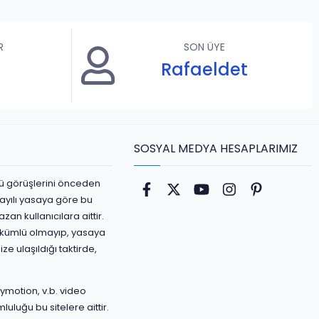
R
SON ÜYE
Rafaeldet
SOSYAL MEDYA HESAPLARIMIZ
ürlü görüşlerini önceden
Facebook
Twitter
youtube
Instagram
Pinterest
ayılı yasaya göre bu
an kullanıcılara aittir.
yükümlü olmayıp, yasaya
ize ulaşıldığı taktirde,
ymotion, v.b. video
luluğu bu sitelere aittir.