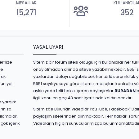
MESAJLAR
KULLANICILA
15,271
352
YASAL UYARI
ernize
Sitemiz bir forum sitesi olduğu için kullanıcılar her t
te
onay olmadan anında siteye yazabilmektedir. 5651 s
rak
yazılardan dolayı doğabilecek her türlü sorumluluk yaz
nuniyet
5651 sayılı yasaya göre sitemiz mesajları kontrolle 
aykırı yada telif hakkı içeren paylaşımlar
BURADAN
b
ilgili konu en geç 48 saat içerisinde kaldırılacaktır.
ve yardım
rınıza
Sitemizde Bulunan Videolar YouTube, Facebook, Dail
ulamalar,
paylaşım sitelerinden alınmaktadır. Telif hakları sorum
 çok içerik
Videoların hiç biri sunucularımızda bulunmamaktadır