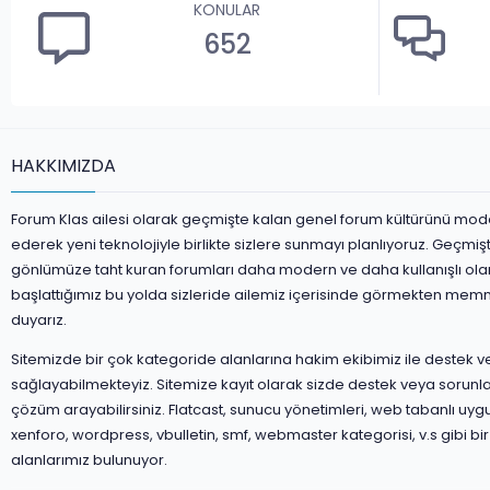
KONULAR
652
HAKKIMIZDA
Forum Klas ailesi olarak geçmişte kalan genel forum kültürünü mod
ederek yeni teknolojiyle birlikte sizlere sunmayı planlıyoruz. Geçmiş
gönlümüze taht kuran forumları daha modern ve daha kullanışlı ola
başlattığımız bu yolda sizleride ailemiz içerisinde görmekten mem
duyarız.
Sitemizde bir çok kategoride alanlarına hakim ekibimiz ile destek 
sağlayabilmekteyiz. Sitemize kayıt olarak sizde destek veya sorunla
çözüm arayabilirsiniz. Flatcast, sunucu yönetimleri, web tabanlı uyg
xenforo, wordpress, vbulletin, smf, webmaster kategorisi, v.s gibi bir
alanlarımız bulunuyor.