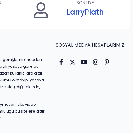
R
SON ÜYE
LarryPlath
SOSYAL MEDYA HESAPLARIMIZ
ürlü görüşlerini önceden
Facebook
Twitter
youtube
Instagram
Pinterest
ayılı yasaya göre bu
an kullanıcılara aittir.
yükümlü olmayıp, yasaya
ize ulaşıldığı taktirde,
ymotion, v.b. video
luluğu bu sitelere aittir.
.